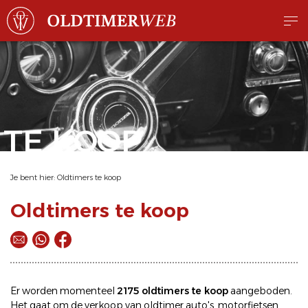
TE KOOP
Je bent hier:
Oldtimers te koop
Oldtimers te koop
Er worden momenteel
2175 oldtimers te koop
aangeboden.
Het gaat om de
verkoop
van oldtimer
auto's
,
motorfietsen
,