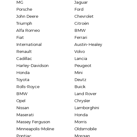
MG
Jaguar
Porsche
Ford
John Deere
Chevrolet
Triumph
Citroën
Alfa Romeo
BMW
Fiat
Ferrari
International
Austin-Healey
Renault
Volvo
Cadillac
Lancia
Harley-Davidson
Peugeot
Honda
Mini
Toyota
Deutz
Rolls-Royce
Buick
BMW
Land Rover
Opel
Chrysler
Nissan
Lamborghini
Maserati
Honda
Massey Ferguson
Morris
Minneapolis-Moline
Oldsmobile
Pontiac
Morgan