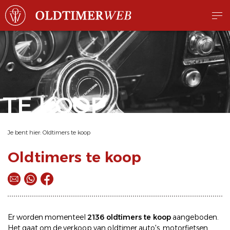
TE KOOP
Je bent hier:
Oldtimers te koop
Oldtimers te koop
Er worden momenteel
2136 oldtimers te koop
aangeboden.
Het gaat om de
verkoop
van oldtimer
auto's
,
motorfietsen
,