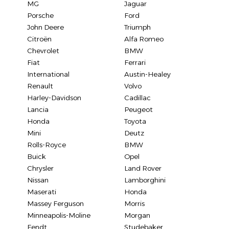
MG
Jaguar
Porsche
Ford
John Deere
Triumph
Citroën
Alfa Romeo
Chevrolet
BMW
Fiat
Ferrari
International
Austin-Healey
Renault
Volvo
Harley-Davidson
Cadillac
Lancia
Peugeot
Honda
Toyota
Mini
Deutz
Rolls-Royce
BMW
Buick
Opel
Chrysler
Land Rover
Nissan
Lamborghini
Maserati
Honda
Massey Ferguson
Morris
Minneapolis-Moline
Morgan
Fendt
Studebaker