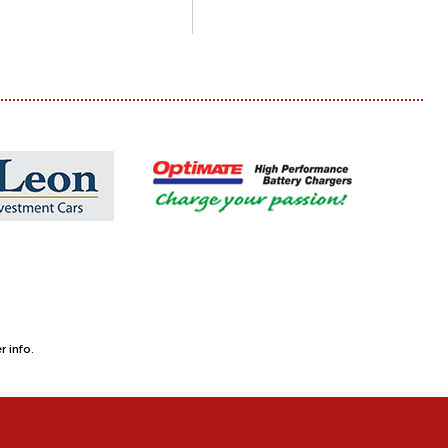
 info.