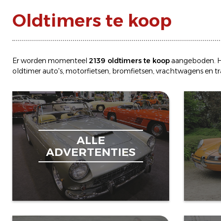
Oldtimers te koop
Er worden momenteel
2139 oldtimers te koop
aangeboden. H
oldtimer
auto's
,
motorfietsen
,
bromfietsen
,
vrachtwagens
en
t
ALLE
ADVERTENTIES