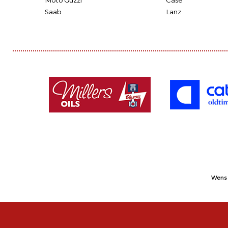
Moto Guzzi
Case
Saab
Lanz
Wens 