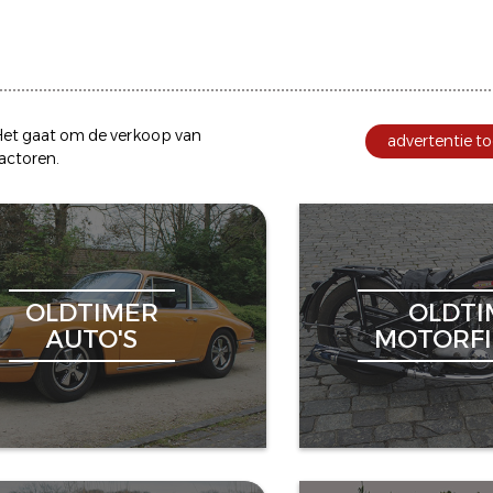
et gaat om de
verkoop
van
advertentie to
ractoren
.
OLDTIMER
OLDTI
AUTO'S
MOTORFI