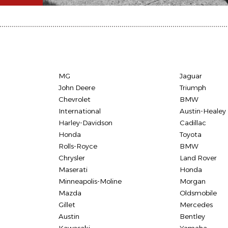
MG
Jaguar
John Deere
Triumph
Chevrolet
BMW
International
Austin-Healey
Harley-Davidson
Cadillac
Honda
Toyota
Rolls-Royce
BMW
Chrysler
Land Rover
Maserati
Honda
Minneapolis-Moline
Morgan
Mazda
Oldsmobile
Gillet
Mercedes
Austin
Bentley