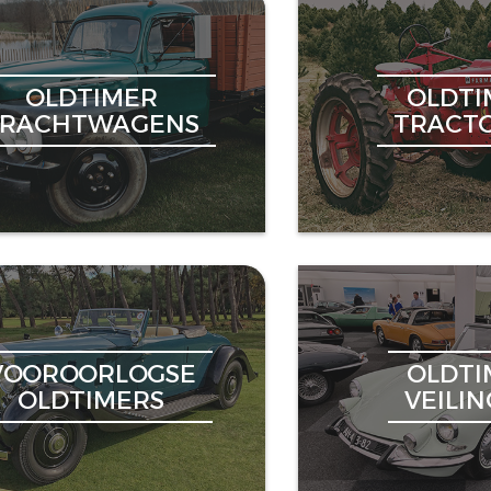
OLDTIMER
OLDTI
VRACHTWAGENS
TRACT
VOOROORLOGSE
OLDTI
OLDTIMERS
VEILI