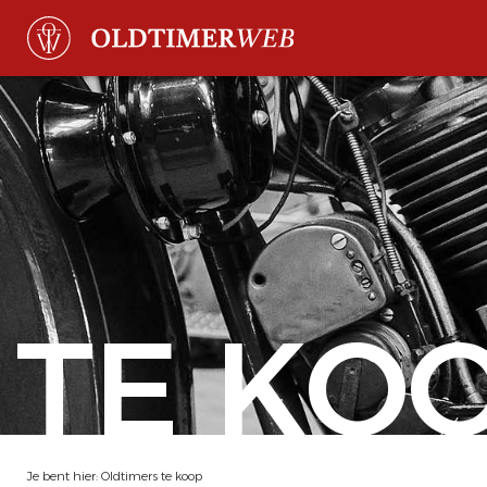
TE KO
Je bent hier:
Oldtimers te koop