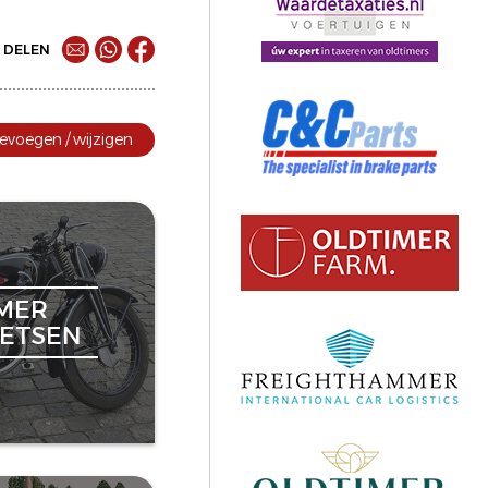
DELEN
evoegen / wijzigen
MER
ETSEN