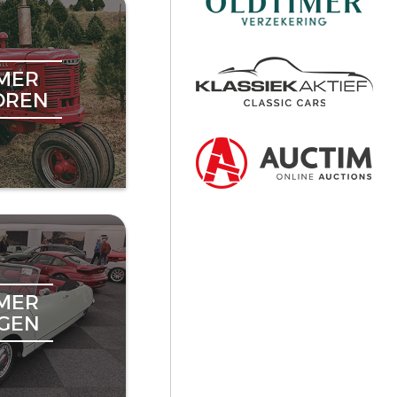
MER
OREN
MER
NGEN