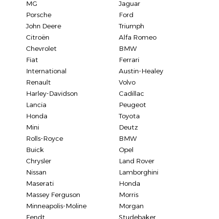
MG
Jaguar
Porsche
Ford
John Deere
Triumph
Citroën
Alfa Romeo
Chevrolet
BMW
Fiat
Ferrari
International
Austin-Healey
Renault
Volvo
Harley-Davidson
Cadillac
Lancia
Peugeot
Honda
Toyota
Mini
Deutz
Rolls-Royce
BMW
Buick
Opel
Chrysler
Land Rover
Nissan
Lamborghini
Maserati
Honda
Massey Ferguson
Morris
Minneapolis-Moline
Morgan
Fendt
Studebaker