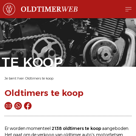
TE KOOP
Je bent hier:
Oldtimers te koop
Oldtimers te koop
Er worden momenteel
2138 oldtimers te koop
aangeboden.
Het gaat om de
verkoop
van oldtimer
auto's
,
motorfietsen
,