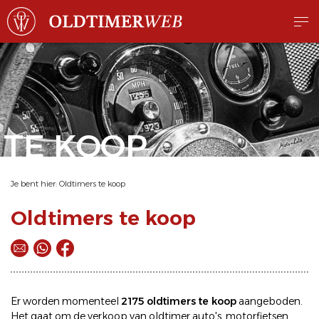
TE KOOP
Je bent hier:
Oldtimers te koop
Oldtimers te koop
Er worden momenteel
2175 oldtimers te koop
aangeboden.
Het gaat om de
verkoop
van oldtimer
auto's
,
motorfietsen
,