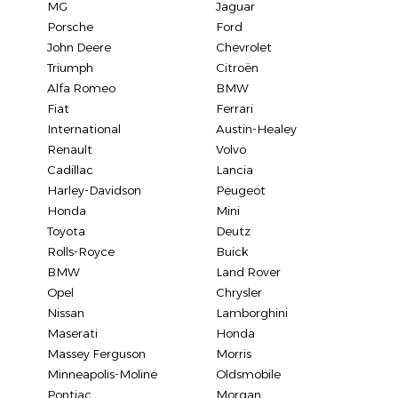
MG
Jaguar
Porsche
Ford
John Deere
Chevrolet
Triumph
Citroën
Alfa Romeo
BMW
Fiat
Ferrari
International
Austin-Healey
Renault
Volvo
Cadillac
Lancia
Harley-Davidson
Peugeot
Honda
Mini
Toyota
Deutz
Rolls-Royce
Buick
BMW
Land Rover
Opel
Chrysler
Nissan
Lamborghini
Maserati
Honda
Massey Ferguson
Morris
Minneapolis-Moline
Oldsmobile
Pontiac
Morgan