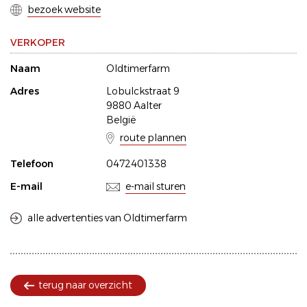
bezoek website
VERKOPER
Naam
Oldtimerfarm
Adres
Lobulckstraat 9
9880 Aalter
België
route plannen
Telefoon
0472401338
E-mail
e-mail sturen
alle advertenties van Oldtimerfarm
terug naar overzicht