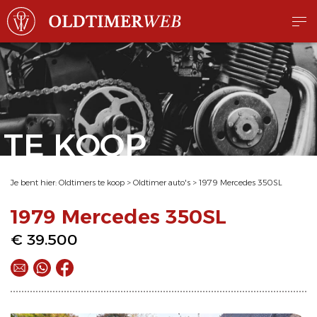
TE KOOP
Je bent hier:
Oldtimers te koop
>
Oldtimer auto's
>
1979 Mercedes 350SL
1979 Mercedes 350SL
€ 39.500