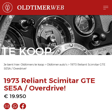
TE KOOP
Je bent hier:
Oldtimers te koop
>
Oldtimer auto's
>
1973 Reliant Scimitar GTE
SE5A / Overdrive!
1973 Reliant Scimitar GTE
SE5A / Overdrive!
€ 19.950