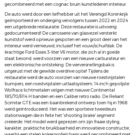
gecombineerd met een cognac bruin kunstlederen interieur.
De auto werd door een liefhebber uit het Verenigd Koninkrijk
geïmporteerd en onderging vervolgens tussen 2022 en 2024
een uitgebreide restauratie. Deze restauratie is uitvoerig
gedocumenteerd! De carrosserie van glasvezel versterkt
kunststof werd opnieuw gespoten en een groot deel van het
interieur werd vernieuwd, inclusief het vouw/schuifdak. De
krachtige Ford Essex 3-liter V6 motor, die zich al in goede
staat bevond, werd voorzien van een nieuwe carburateur en
een elektronische ontsteking. De vierversnellingsbak is
uitgerust met de gewilde overdrive optie! Tijdens de
restauratie werd de auto voorzien van nieuwe roestvrijstalen
bumpers, een roestvrijstalen uitlaatsysteem, 14 inch gepolijste
Wolfrace lichtmetalen velgen met nieuwe Continental
185/70/R14 H banden en een Caliber retro radio. De Reliant
Scimitar GTE was een baanbrekend ontwerp toen hij in 1968
werd geïntroduceerd. Het was een sportieve tweedeurs
stationwagen die in feite het 'shooting brake' segment
creëerde. Het model werd geprezen om zijn fraaie styling,
karakter, praktische bruikbaarheid en innovatieve constructie,
waarbij een stalen kokerprofielchasis werd gecombineerd met