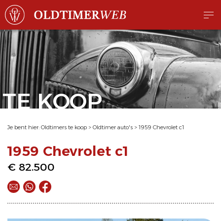
TE KOOP
Je bent hier:
Oldtimers te koop
>
Oldtimer auto's
>
1959 Chevrolet c1
1959 Chevrolet c1
€ 82.500