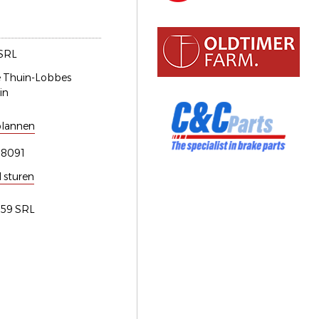
SRL
e Thuin-Lobbes
in
plannen
08091
l sturen
e59 SRL