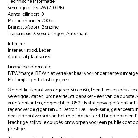
Technische informatie
Vermogen: 154 kW (210 PK)
Aantal cilinders: 8
Motorinhoud: 4.700 cc
Brandstofsoort: Benzine
Transmissie: 3 versnellingen, Automaat
Interieur
Interieur: rood, Leder
Aantal zitplaatsen: 4
Financiële informatie
BTW/marge: BTW niet verrekenbaar voor ondernemers (marger
Motorrijtuigenbelasting: geen
Op het kruispunt van de jaren 50 en 60, toen luxe coupés stee
Verenigde Staten, probeerde Studebaker – een van de oudste 
autofabrikanten, opgericht in 1852 als stationwagenfabrikant –
tegenover de giganten uit Detroit. De Hawk-serie, gelanceerd 
gedurfde antwoord van het merk op de Ford Thunderbird en Pon
krachtige, stijlvolle coupés, ontworpen voor een publiek dat o
prestige.