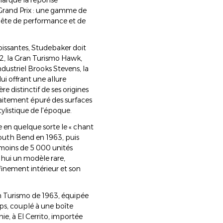
 marque la réponse
 Grand Prix : une gamme de
quête de performance et de
roissantes, Studebaker doit
62, la Gran Turismo Hawk,
ndustriel Brooks Stevens, la
i offrant une allure
 distinctif de ses origines
raitement épuré des surfaces
listique de l'époque.
 en quelque sorte le « chant
outh Bend en 1963, puis
 moins de 5 000 unités
'hui un modèle rare,
finement intérieur et son
n Turismo de 1963, équipée
ps, couplé à une boîte
nie, à El Cerrito, importée