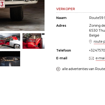
VERKOPER
Naam
Route59 
Adres
Zoning d
6530 Thu
België
route 
Telefoon
+324757
E-mail
e-mai
alle advertenties van Rout