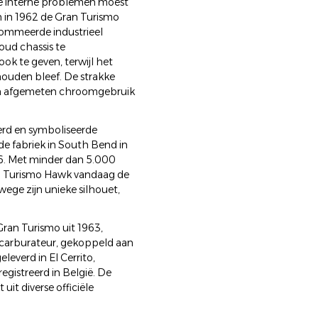
e interne problemen moest
n in 1962 de Gran Turismo
nommeerde industrieel
oud chassis te
ok te geven, terwijl het
ouden bleef. De strakke
 en afgemeten chroomgebruik
rd en symboliseerde
de fabriek in South Bend in
66. Met minder dan 5.000
n Turismo Hawk vandaag de
ge zijn unieke silhouet,
an Turismo uit 1963,
e carburateur, gekoppeld aan
everd in El Cerrito,
egistreerd in België. De
uit diverse officiële