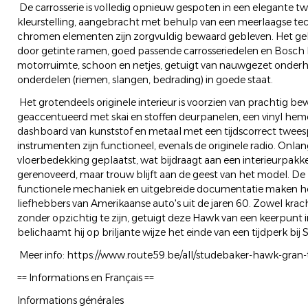
De carrosserie is volledig opnieuw gespoten in een elegante t
kleurstelling, aangebracht met behulp van een meerlaagse tech
chromen elementen zijn zorgvuldig bewaard gebleven. Het g
door getinte ramen, goed passende carrosseriedelen en Bosc
motorruimte, schoon en netjes, getuigt van nauwgezet onde
onderdelen (riemen, slangen, bedrading) in goede staat.
Het grotendeels originele interieur is voorzien van prachtig be
geaccentueerd met skai en stoffen deurpanelen, een vinyl hem
dashboard van kunststof en metaal met een tijdscorrect tweesp
instrumenten zijn functioneel, evenals de originele radio. Onlan
vloerbedekking geplaatst, wat bijdraagt aan een interieurpakket
gerenoveerd, maar trouw blijft aan de geest van het model. De 
functionele mechaniek en uitgebreide documentatie maken h
liefhebbers van Amerikaanse auto's uit de jaren 60. Zowel krach
zonder opzichtig te zijn, getuigt deze Hawk van een keerpunt 
belichaamt hij op briljante wijze het einde van een tijdperk bij
Meer info: https://www.route59.be/all/studebaker-hawk-gran-
== Informations en Français ==
Informations générales