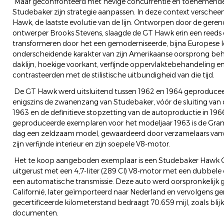
Maar geconfronteerd met hevige concurrentie en toenemend
Studebaker zijn strategie aanpassen. In deze context verschee
Hawk, de laatste evolutie van de lijn. Ontworpen door de gere
ontwerper Brooks Stevens, slaagde de GT Hawk erin een reeds 
transformeren door het een gemoderniseerde, bijna Europese lo
onderscheidende karakter van zijn Amerikaanse oorsprong beh
daklijn, hoekige voorkant, verfijnde oppervlaktebehandeling
contrasteerden met de stilistische uitbundigheid van die tijd.
De GT Hawk werd uitsluitend tussen 1962 en 1964 geproducee
enigszins de zwanenzang van Studebaker, vóór de sluiting van 
1963 en de definitieve stopzetting van de autoproductie in 19
geproduceerde exemplaren voor het modeljaar 1963 is de Gra
dag een zeldzaam model, gewaardeerd door verzamelaars vanwe
zijn verfijnde interieur en zijn soepele V8-motor.
Het te koop aangeboden exemplaar is een Studebaker Hawk Gr
uitgerust met een 4,7-liter (289 CI) V8-motor met een dubbel
een automatische transmissie. Deze auto werd oorspronkelijk gel
Californië, later geïmporteerd naar Nederland en vervolgens ger
gecertificeerde kilometerstand bedraagt 70.659 mijl, zoals blijkt 
documenten.