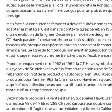
face aux géants de Détroit. La série des Hawk, lancée en 1956,
audacieuse de la marque à la Ford Thunderbird et à la Pontiac
coupés puissants, au style affirmé, conçus pour un public en 
prestige.
Mais face à la concurrence féroce et à des difficultés internes c
adapter sa stratégie. C'est dans ce contexte qu'apparaît, en 19
ultime évolution de la lignée. Dessinée par le célèbre designer i
GT Hawk parvient à métamorphoser un châssis déjà ancien en lu
modernisée, presque européenne, tout en conservant le caractère
américaines. Sa ligne de toit tendue, son avant anguleux, son t
et son usage mesuré du chrome tranchent avec l'exubérance sty
Produite uniquement entre 1962 et 1964, la GT Hawk symbolise
du cygne » de Studebaker avant la fermeture de son usine de S
l'abandon définitif de la production automobile en 1966. Avec
produites pour l'année 1963, la Gran Turismo Hawk est aujourd
apprécié des collectionneurs pour sa silhouette unique, son raf
moteur V8 au tempérament souple.
L'exemplaire proposé à la vente est une Studebaker Hawk Gra
du moteur V8 de 4,7 litres (289 CI) avec carburateur double cor
automatique. Il s'agit d'une voiture initialement livrée en Califor