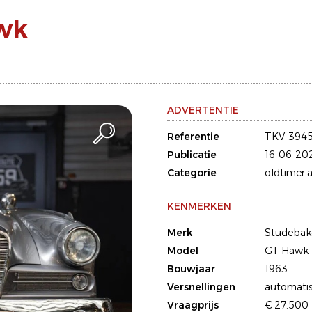
wk
ADVERTENTIE
Referentie
TKV-3945
Publicatie
16-06-20
Categorie
oldtimer a
KENMERKEN
Merk
Studebak
Model
GT Hawk
Bouwjaar
1963
Versnellingen
automati
Vraagprijs
€ 27.500