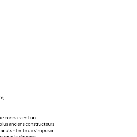
re)
uxe connaissent un
plus anciens constructeurs
riots – tente de s'imposer