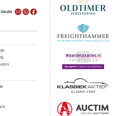
DELEN
91
26
uto's
er
sch