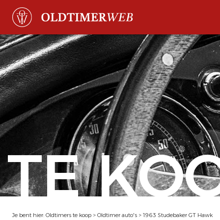
TE KO
Je bent hier:
Oldtimers te koop
>
Oldtimer auto's
>
1963 Studebaker GT Hawk