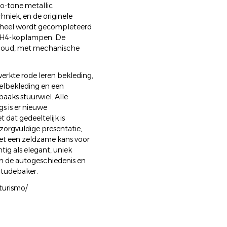
wo-tone metallic
niek, en de originele
eheel wordt gecompleteerd
h H4-koplampen. De
rhoud, met mechanische
werkte rode leren bekleding,
elbekleding en een
aaks stuurwiel. Alle
gs is er nieuwe
 dat gedeeltelijk is
zorgvuldige presentatie,
et een zeldzame kans voor
tig als elegant, uniek
in de autogeschiedenis en
 Studebaker.
turismo/