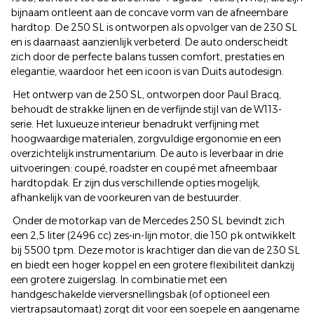
bijnaam ontleent aan de concave vorm van de afneembare
hardtop. De 250 SL is ontworpen als opvolger van de 230 SL
en is daarnaast aanzienlijk verbeterd. De auto onderscheidt
zich door de perfecte balans tussen comfort, prestaties en
elegantie, waardoor het een icoon is van Duits autodesign.
Het ontwerp van de 250 SL, ontworpen door Paul Bracq,
behoudt de strakke lijnen en de verfijnde stijl van de W113-
serie. Het luxueuze interieur benadrukt verfijning met
hoogwaardige materialen, zorgvuldige ergonomie en een
overzichtelijk instrumentarium. De auto is leverbaar in drie
uitvoeringen: coupé, roadster en coupé met afneembaar
hardtopdak. Er zijn dus verschillende opties mogelijk,
afhankelijk van de voorkeuren van de bestuurder.
Onder de motorkap van de Mercedes 250 SL bevindt zich
een 2,5 liter (2496 cc) zes-in-lijn motor, die 150 pk ontwikkelt
bij 5500 tpm. Deze motor is krachtiger dan die van de 230 SL
en biedt een hoger koppel en een grotere flexibiliteit dankzij
een grotere zuigerslag. In combinatie met een
handgeschakelde vierversnellingsbak (of optioneel een
viertrapsautomaat) zorgt dit voor een soepele en aangename