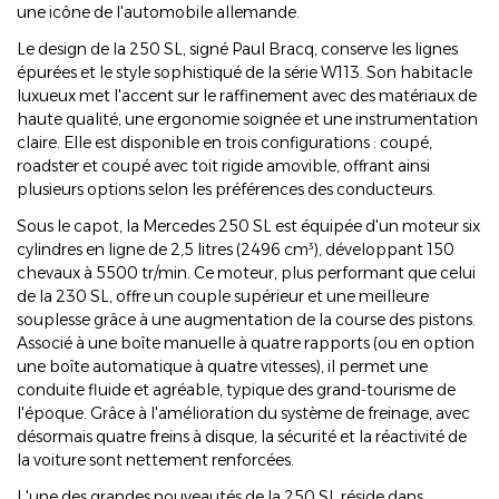
une icône de l'automobile allemande.
Le design de la 250 SL, signé Paul Bracq, conserve les lignes
épurées et le style sophistiqué de la série W113. Son habitacle
luxueux met l'accent sur le raffinement avec des matériaux de
haute qualité, une ergonomie soignée et une instrumentation
claire. Elle est disponible en trois configurations : coupé,
roadster et coupé avec toit rigide amovible, offrant ainsi
plusieurs options selon les préférences des conducteurs.
Sous le capot, la Mercedes 250 SL est équipée d'un moteur six
cylindres en ligne de 2,5 litres (2496 cm³), développant 150
chevaux à 5500 tr/min. Ce moteur, plus performant que celui
de la 230 SL, offre un couple supérieur et une meilleure
souplesse grâce à une augmentation de la course des pistons.
Associé à une boîte manuelle à quatre rapports (ou en option
une boîte automatique à quatre vitesses), il permet une
conduite fluide et agréable, typique des grand-tourisme de
l'époque. Grâce à l'amélioration du système de freinage, avec
désormais quatre freins à disque, la sécurité et la réactivité de
la voiture sont nettement renforcées.
L'une des grandes nouveautés de la 250 SL réside dans