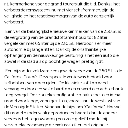
rit, kenmerkend voor de grand tourers uit die tijd. Dankzij het
verbeterde remsysteem, nu met vier schijfremmen, zijn de
veiligheid en het reactievermogen van de auto aanzienlijk
verbeterd.
Een van de belangrijkste nieuwe kenmerken van de 250 SL is
de vergroting van de brandstoftankinhoud tot 82 liter,
vergeleken met 65 liter bij de 230 SL. Hierdoor is er meer
autonomie bij lange ritten. Dankzij de onafhankelijke
ophanging en de nauwkeurige besturing is het een auto die
zowel in de stad als op bochtige wegen prettig rijdt.
Een bijzonder zeldzame en gewilde versie van de 250 SL is de
California Coupé . Deze speciale versie was bedoeld voor
liefhebbers van open rijden. De klassieke softtop werd
vervangen door een vaste hardtop en er werd een achterbank
toegevoegd. Deze unieke configuratie maakte het een ideaal
model voor lange, zonnige ritten, vooral aan de westkust van
de Verenigde Staten. Vandaar de bijnaam "California". Hoewel
dit model minder vaak geproduceerd wordt dan de andere
versies, is het tegenwoordig een zeer geliefd model bij
verzamelaars vanwege de exclusiviteit en het originele