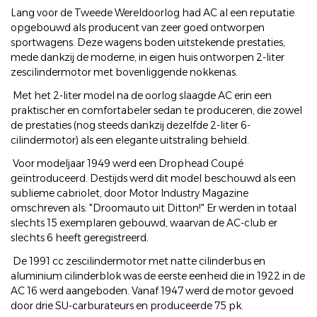
Lang voor de Tweede Wereldoorlog had AC al een reputatie
opgebouwd als producent van zeer goed ontworpen
sportwagens. Deze wagens boden uitstekende prestaties,
mede dankzij de moderne, in eigen huis ontworpen 2-liter
zescilindermotor met bovenliggende nokkenas.
Met het 2-liter model na de oorlog slaagde AC erin een
praktischer en comfortabeler sedan te produceren, die zowel
de prestaties (nog steeds dankzij dezelfde 2-liter 6-
cilindermotor) als een elegante uitstraling behield.
Voor modeljaar 1949 werd een Drophead Coupé
geïntroduceerd. Destijds werd dit model beschouwd als een
sublieme cabriolet, door Motor Industry Magazine
omschreven als: "Droomauto uit Ditton!" Er werden in totaal
slechts 15 exemplaren gebouwd, waarvan de AC-club er
slechts 6 heeft geregistreerd.
De 1991 cc zescilindermotor met natte cilinderbus en
aluminium cilinderblok was de eerste eenheid die in 1922 in de
AC 16 werd aangeboden. Vanaf 1947 werd de motor gevoed
door drie SU-carburateurs en produceerde 75 pk.