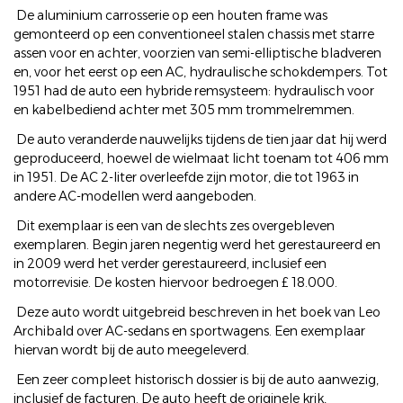
De aluminium carrosserie op een houten frame was
gemonteerd op een conventioneel stalen chassis met starre
assen voor en achter, voorzien van semi-elliptische bladveren
en, voor het eerst op een AC, hydraulische schokdempers. Tot
1951 had de auto een hybride remsysteem: hydraulisch voor
en kabelbediend achter met 305 mm trommelremmen.
De auto veranderde nauwelijks tijdens de tien jaar dat hij werd
geproduceerd, hoewel de wielmaat licht toenam tot 406 mm
in 1951. De AC 2-liter overleefde zijn motor, die tot 1963 in
andere AC-modellen werd aangeboden.
Dit exemplaar is een van de slechts zes overgebleven
exemplaren. Begin jaren negentig werd het gerestaureerd en
in 2009 werd het verder gerestaureerd, inclusief een
motorrevisie. De kosten hiervoor bedroegen £ 18.000.
Deze auto wordt uitgebreid beschreven in het boek van Leo
Archibald over AC-sedans en sportwagens. Een exemplaar
hiervan wordt bij de auto meegeleverd.
Een zeer compleet historisch dossier is bij de auto aanwezig,
inclusief de facturen. De auto heeft de originele krik,