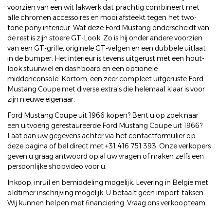
voorzien van een wit lakwerk dat prachtig combineert met
alle chromen accessoires en mooi afsteekt tegen het two-
tone pony interieur. Wat deze Ford Mustang onderscheidt van
de rest is zijn stoere GT-Look. Zo is hij onder andere voorzien
van een GT-grille, originele GT-velgen en een dubbele uitlaat
in de bumper. Het interieur is tevens uitgerust met een hout-
look stuurwiel en dashboard en een optionele
middenconsole. Kortom, een zeer compleet uitgeruste Ford
Mustang Coupe met diverse extra's die helemaal klaar is voor
zijn nieuwe eigenaar.
Ford Mustang Coupe uit 1966 kopen? Bent u op zoek naar
een uitvoerig gerestaureerde Ford Mustang Coupe uit 1966?
Laat dan uw gegevens achter via het contactformulier op
deze pagina of bel direct met +31 416 751 393. Onze verkopers
geven u graag antwoord op al uw vragen of maken zelfs een
persoonlijke shopvideo voor u.
Inkoop, inruil en bemiddeling mogelijk. Levering in België met
oldtimer inschrijving mogelijk. U betaalt geen import-taksen.
Wij kunnen helpen met financiering. Vraag ons verkoopteam.