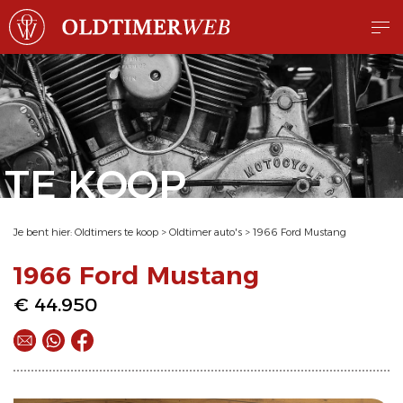
TE KOOP
Je bent hier:
Oldtimers te koop
>
Oldtimer auto's
>
1966 Ford Mustang
1966 Ford Mustang
€ 44.950