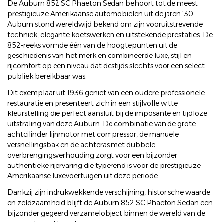
De Auburn 852 SC Phaeton Sedan behoort tot de meest
prestigieuze Amerikaanse automobielen uit de jaren '30.
Auburn stond wereldwijd bekend om zijn vooruitstrevende
techniek, elegante koetswerken en uitstekende prestaties. De
852-reeks vormde één van de hoogtepunten uit de
geschiedenis van het merk en combineerde luxe, stijl en
rijcomfort op een niveau dat destijds slechts voor een select
publiek bereikbaar was.
Dit exemplaar uit 1936 geniet van een oudere professionele
restauratie en presenteert zich in een stijlvolle witte
kleurstelling die perfect aansluit bij de imposante en tijdloze
uitstraling van deze Auburn. De combinatie van de grote
achtcilinder lijnmotor met compressor, de manuele
versnellingsbak en de achteras met dubbele
overbrengingsverhouding zorgt voor een bijzonder
authentieke rijervaring die typerend is voor de prestigieuze
Amerikaanse luxevoertuigen uit deze periode.
Dankzij zijn indrukwekkende verschijning, historische waarde
en zeldzaamheid blijft de Auburn 852 SC Phaeton Sedan een
bijzonder gegeerd verzamelobject binnen de wereld van de