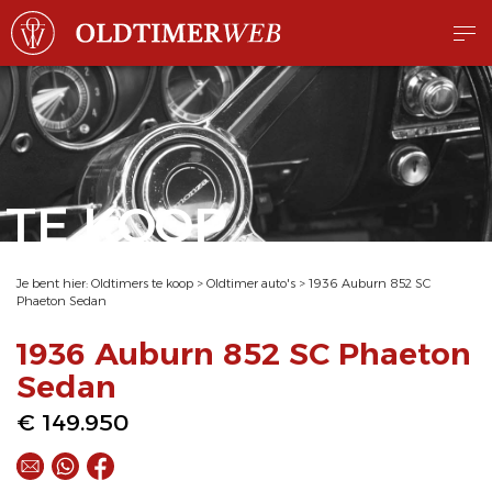
TE KOOP
Je bent hier:
Oldtimers te koop
>
Oldtimer auto's
>
1936 Auburn 852 SC
Phaeton Sedan
1936 Auburn 852 SC Phaeton
Sedan
€ 149.950