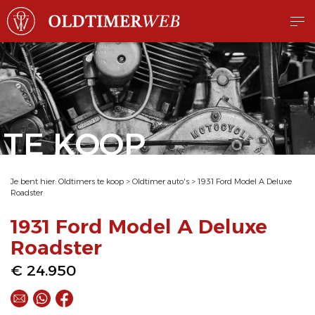
TE KOOP
Je bent hier:
Oldtimers te koop
>
Oldtimer auto's
>
1931 Ford Model A Deluxe
Roadster
1931 Ford Model A Deluxe
Roadster
€ 24.950