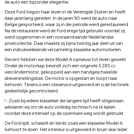
de auto een bijzonder elegantie.
Deze Ford begon haar leven in de Verenigde Staten en heeft
daar jarenlang gereden. In de jaren 90 werd de auto naar
Belgie gexporteerd, waar zij in die periode werd gerestaureerd.
Na de restauratie werd de Ford enige tijd gebruikt voordat zij
werd opgenomen in een vooraanstaande Nederlandse
privecollectie. Daar maakte zij bijna twintig jaar deel uit van
een indrukwekkende verzameling klassieke automobielen.
Recent hebben we deze Model A opnieuw tot leven gewekt.
Onder de motorkap bevindt zich een originele 3.285 cc
viercilindermotor, gekoppeld aan een handgeschakelde
drieversnellingsbak. De motor is opgestart en loopt naar
behoren. Tevens is een olieservice uitgevoerd en is de techniek
gedeeltelijk gecontroleerd.
! - Zoals bij iedere klassieker die langere tijd heeft stilgestaan,
adviseren wij om de auto volledig technisch na te kijken
voordat deze intensief op de openbare weg wordt gebruikt.
De Ford rijdt, schakelt en klinkt zoals een klassieke Model A
behoort te doen. Het interieur is uitgevoerd in bruin skai-leder,