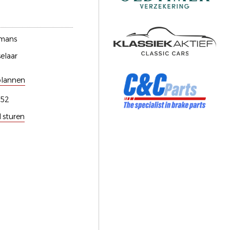
rmans
elaar
plannen
152
l sturen