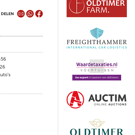
DELEN
356
26
uto's