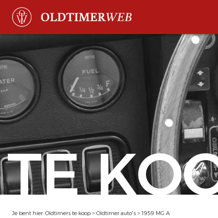
TE KO
Je bent hier:
Oldtimers te koop
>
Oldtimer auto's
>
1959 MG A