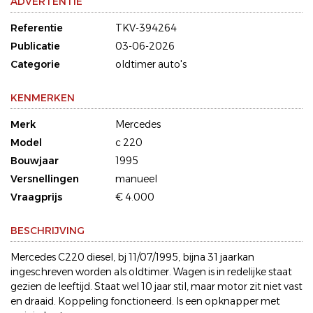
ADVERTENTIE
Referentie
TKV-394264
Publicatie
03-06-2026
Categorie
oldtimer auto's
KENMERKEN
Merk
Mercedes
Model
c 220
Bouwjaar
1995
Versnellingen
manueel
Vraagprijs
€ 4.000
BESCHRIJVING
Mercedes C220 diesel, bj 11/07/1995, bijna 31 jaarkan
ingeschreven worden als oldtimer. Wagen is in redelijke staat
gezien de leeftijd. Staat wel 10 jaar stil, maar motor zit niet vast
en draaid. Koppeling fonctioneerd. Is een opknapper met