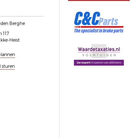
 den Berghe
n 117
kke-Heist
plannen
l sturen