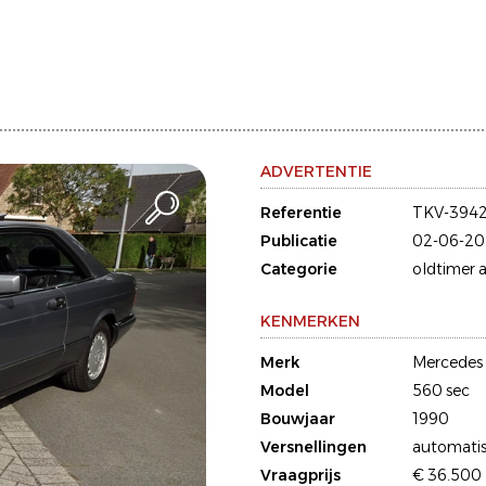
ADVERTENTIE
Referentie
TKV-394
Publicatie
02-06-20
Categorie
oldtimer a
KENMERKEN
Merk
Mercedes
Model
560 sec
Bouwjaar
1990
Versnellingen
automati
Vraagprijs
€ 36.500