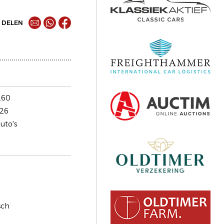
DELEN
260
26
uto's
sch