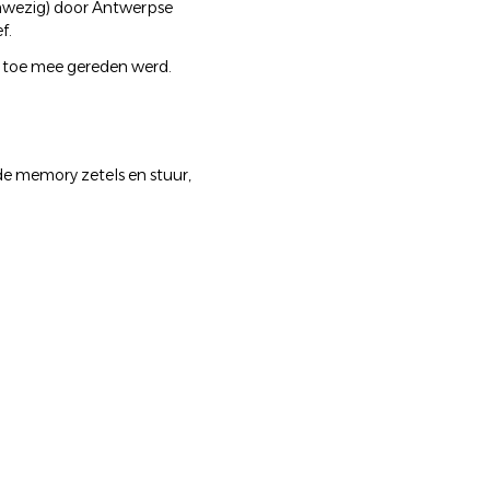
nwezig) door Antwerpse
f.
en toe mee gereden werd.
de memory zetels en stuur,