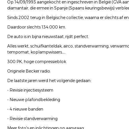
Op 14/09/1993 aangekocht en ingeschreven in België (GVA aa
diamantair, die ermee in Spanje (Spaans keuringsbewijs) verblee
Sinds 2002 terug in Belgische collectie, waarna er slechts af 
Daardoor slechts 134.000 km.
De auto is in bijna nieuwstaat, rijdt perfect.
Alles werkt, schuifkanteldak, airco, standverwarming, verwarm
tempomat, koplampwissers…..
300 PK, hoge compressieblok.
Originele Becker radio.
De laatste jaren werd het volgende gedaan:
- Revisie injectiesysteem
- Nieuwe plafondbekleding
- 4 nieuwe banden
- Revisie standverwarming
Meer foto's en inlichtingen op aanvraag.