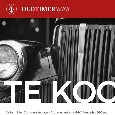
TE KO
Je bent hier:
Oldtimers te koop
>
Oldtimer auto's
>
1990 Mercedes 560 sec