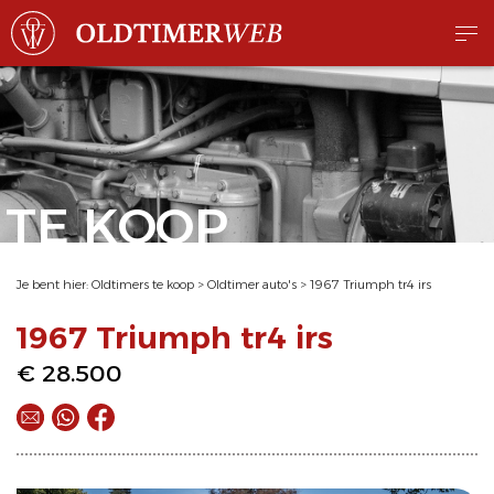
TE KOOP
Je bent hier:
Oldtimers te koop
>
Oldtimer auto's
>
1967 Triumph tr4 irs
1967 Triumph tr4 irs
€ 28.500