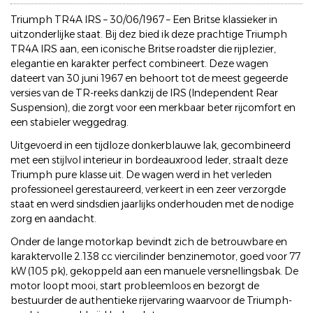
Triumph TR4A IRS – 30/06/1967 – Een Britse klassieker in
uitzonderlijke staat. Bij dez bied ik deze prachtige Triumph
TR4A IRS aan, een iconische Britse roadster die rijplezier,
elegantie en karakter perfect combineert. Deze wagen
dateert van 30 juni 1967 en behoort tot de meest gegeerde
versies van de TR-reeks dankzij de IRS (Independent Rear
Suspension), die zorgt voor een merkbaar beter rijcomfort en
een stabieler weggedrag.
Uitgevoerd in een tijdloze donkerblauwe lak, gecombineerd
met een stijlvol interieur in bordeauxrood leder, straalt deze
Triumph pure klasse uit. De wagen werd in het verleden
professioneel gerestaureerd, verkeert in een zeer verzorgde
staat en werd sindsdien jaarlijks onderhouden met de nodige
zorg en aandacht.
Onder de lange motorkap bevindt zich de betrouwbare en
karaktervolle 2.138 cc viercilinder benzinemotor, goed voor 77
kW (105 pk), gekoppeld aan een manuele versnellingsbak. De
motor loopt mooi, start probleemloos en bezorgt de
bestuurder de authentieke rijervaring waarvoor de Triumph-