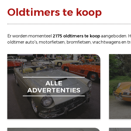
Oldtimers te koop
Er worden momenteel
2175 oldtimers te koop
aangeboden. H
oldtimer
auto's
,
motorfietsen
,
bromfietsen
,
vrachtwagens
en
t
ALLE
ADVERTENTIES