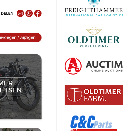
DELEN
evoegen / wijzigen
MER
ETSEN