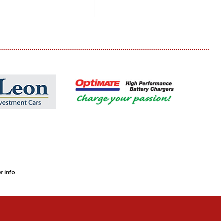
 info.