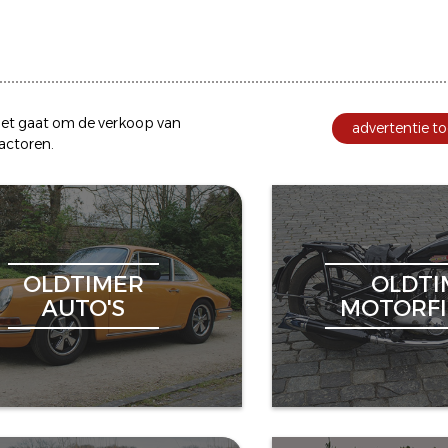
et gaat om de
verkoop
van
advertentie to
ractoren
.
OLDTIMER
OLDTI
AUTO'S
MOTORFI