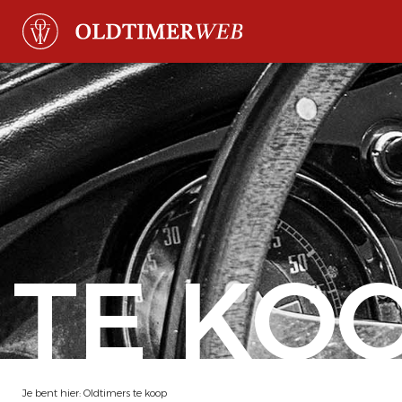
TE KO
Je bent hier:
Oldtimers te koop