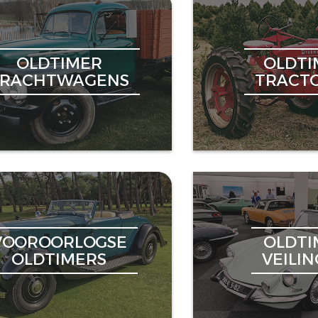
OLDTIMER
OLDTI
VRACHTWAGENS
TRACT
VOOROORLOGSE
OLDTI
OLDTIMERS
VEILI