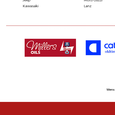
Jeep
Moto Guzzi
Kawasaki
Lanz
Wens 