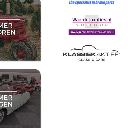
MER
OREN
MER
NGEN