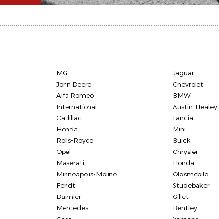
MG
Jaguar
John Deere
Chevrolet
Alfa Romeo
BMW
International
Austin-Healey
Cadillac
Lancia
Honda
Mini
Rolls-Royce
Buick
Opel
Chrysler
Maserati
Honda
Minneapolis-Moline
Oldsmobile
Fendt
Studebaker
Daimler
Gillet
Mercedes
Bentley