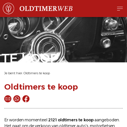
TE KOOP
Je bent hier:
Oldtimers te koop
Oldtimers te koop
Er worden momenteel
2121 oldtimers te koop
aangeboden.
Het gaat om de
verkoop
van oldtimer
auto's
,
motorfietsen
,