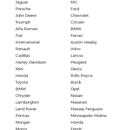
Jaguar
MG
Porsche
Ford
John Deere
Chevrolet
Triumph
Citroën
Alfa Romeo
BMW
Fiat
Ferrari
International
Austin-Healey
Renault
Volvo
Cadillac
Lancia
Harley-Davidson
Peugeot
Mini
Deutz
Honda
Rolls-Royce
Toyota
Buick
BMW
Opel
Chrysler
Nissan
Lamborghini
Maserati
Land Rover
Massey Ferguson
Pontiac
Minneapolis-Moline
Morgan
Honda
Morris
Fendt