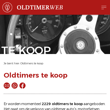
TE KOOP
Je bent hier:
Oldtimers te koop
Oldtimers te koop
Er worden momenteel
2229 oldtimers te koop
aangeboden.
Het gaat om de
verkoop
van oldtimer
auto's
,
motorfietsen
,