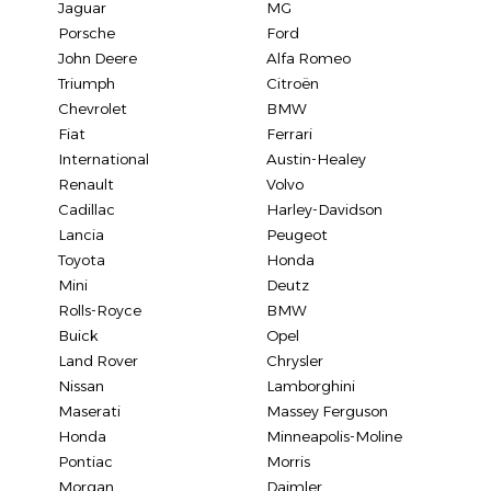
Jaguar
MG
Porsche
Ford
John Deere
Alfa Romeo
Triumph
Citroën
Chevrolet
BMW
Fiat
Ferrari
International
Austin-Healey
Renault
Volvo
Cadillac
Harley-Davidson
Lancia
Peugeot
Toyota
Honda
Mini
Deutz
Rolls-Royce
BMW
Buick
Opel
Land Rover
Chrysler
Nissan
Lamborghini
Maserati
Massey Ferguson
Honda
Minneapolis-Moline
Pontiac
Morris
Morgan
Daimler