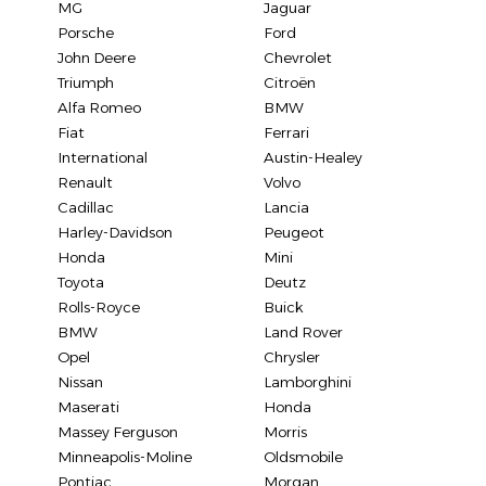
MG
Jaguar
Porsche
Ford
John Deere
Chevrolet
Triumph
Citroën
Alfa Romeo
BMW
Fiat
Ferrari
International
Austin-Healey
Renault
Volvo
Cadillac
Lancia
Harley-Davidson
Peugeot
Honda
Mini
Toyota
Deutz
Rolls-Royce
Buick
BMW
Land Rover
Opel
Chrysler
Nissan
Lamborghini
Maserati
Honda
Massey Ferguson
Morris
Minneapolis-Moline
Oldsmobile
Pontiac
Morgan