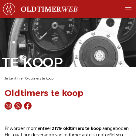
TE KOOP
Je bent hier:
Oldtimers te koop
Oldtimers te koop
Er worden momenteel
2179 oldtimers te koop
aangeboden.
Het gaat om de
verkoop
van oldtimer
auto's
,
motorfietsen
,