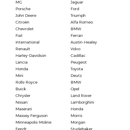
MG
Jaguar
Porsche
Ford
John Deere
Triumph
Citroën
Alfa Romeo
Chevrolet
BMW
Fiat
Ferrari
International
Austin-Healey
Renault
Volvo
Harley-Davidson
Cadillac
Lancia
Peugeot
Honda
Toyota
Mini
Deutz
Rolls-Royce
BMW
Buick
Opel
Chrysler
Land Rover
Nissan
Lamborghini
Maserati
Honda
Massey Ferguson
Morris
Minneapolis-Moline
Morgan
Fendt
Studebaker