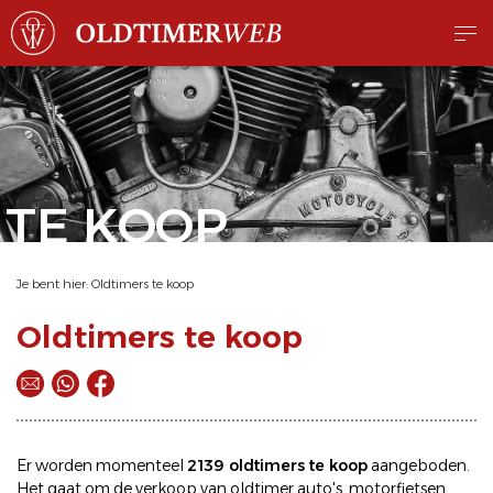
TE KOOP
Je bent hier:
Oldtimers te koop
Oldtimers te koop
Er worden momenteel
2139 oldtimers te koop
aangeboden.
Het gaat om de
verkoop
van oldtimer
auto's
,
motorfietsen
,