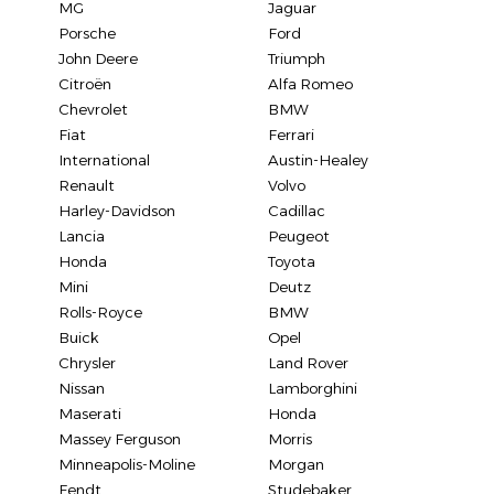
MG
Jaguar
Porsche
Ford
John Deere
Triumph
Citroën
Alfa Romeo
Chevrolet
BMW
Fiat
Ferrari
International
Austin-Healey
Renault
Volvo
Harley-Davidson
Cadillac
Lancia
Peugeot
Honda
Toyota
Mini
Deutz
Rolls-Royce
BMW
Buick
Opel
Chrysler
Land Rover
Nissan
Lamborghini
Maserati
Honda
Massey Ferguson
Morris
Minneapolis-Moline
Morgan
Fendt
Studebaker