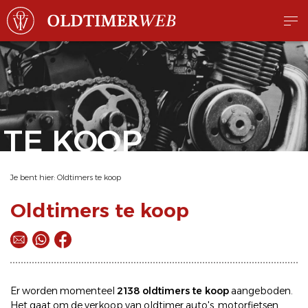
TE KOOP
Je bent hier:
Oldtimers te koop
Oldtimers te koop
Er worden momenteel
2138 oldtimers te koop
aangeboden.
Het gaat om de
verkoop
van oldtimer
auto's
,
motorfietsen
,