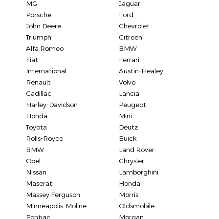
MG
Jaguar
Porsche
Ford
John Deere
Chevrolet
Triumph
Citroën
Alfa Romeo
BMW
Fiat
Ferrari
International
Austin-Healey
Renault
Volvo
Cadillac
Lancia
Harley-Davidson
Peugeot
Honda
Mini
Toyota
Deutz
Rolls-Royce
Buick
BMW
Land Rover
Opel
Chrysler
Nissan
Lamborghini
Maserati
Honda
Massey Ferguson
Morris
Minneapolis-Moline
Oldsmobile
Pontiac
Morgan