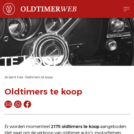
TE KOOP
Je bent hier:
Oldtimers te koop
Oldtimers te koop
Er worden momenteel
2175 oldtimers te koop
aangeboden.
Het gaat om de
verkoop
van oldtimer
auto's
,
motorfietsen
,