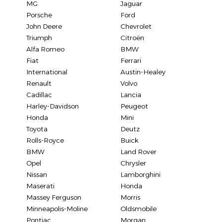
MG
Jaguar
Porsche
Ford
John Deere
Chevrolet
Triumph
Citroën
Alfa Romeo
BMW
Fiat
Ferrari
International
Austin-Healey
Renault
Volvo
Cadillac
Lancia
Harley-Davidson
Peugeot
Honda
Mini
Toyota
Deutz
Rolls-Royce
Buick
BMW
Land Rover
Opel
Chrysler
Nissan
Lamborghini
Maserati
Honda
Massey Ferguson
Morris
Minneapolis-Moline
Oldsmobile
Pontiac
Morgan