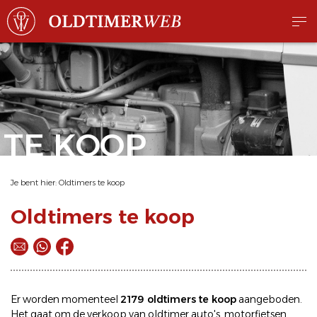
TE KOOP
Je bent hier:
Oldtimers te koop
Oldtimers te koop
Er worden momenteel
2179 oldtimers te koop
aangeboden.
Het gaat om de
verkoop
van oldtimer
auto's
,
motorfietsen
,