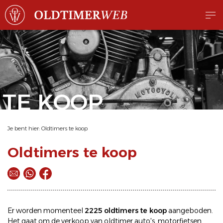
TE KOOP
Je bent hier:
Oldtimers te koop
Oldtimers te koop
Er worden momenteel
2225 oldtimers te koop
aangeboden.
Het gaat om de
verkoop
van oldtimer
auto's
,
motorfietsen
,