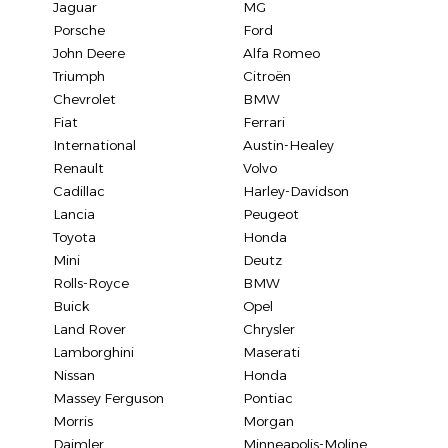
Jaguar
MG
Porsche
Ford
John Deere
Alfa Romeo
Triumph
Citroën
Chevrolet
BMW
Fiat
Ferrari
International
Austin-Healey
Renault
Volvo
Cadillac
Harley-Davidson
Lancia
Peugeot
Toyota
Honda
Mini
Deutz
Rolls-Royce
BMW
Buick
Opel
Land Rover
Chrysler
Lamborghini
Maserati
Nissan
Honda
Massey Ferguson
Pontiac
Morris
Morgan
Daimler
Minneapolis-Moline