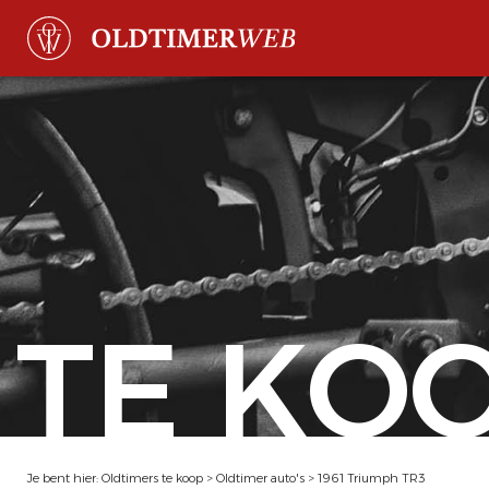
TE KO
Je bent hier:
Oldtimers te koop
>
Oldtimer auto's
>
1961 Triumph TR3