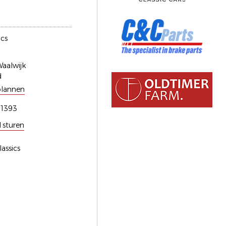
ics
aalwijk
d
plannen
51393
l sturen
lassics