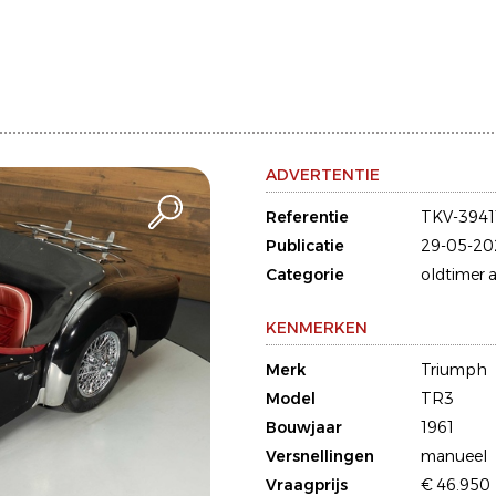
ADVERTENTIE
Referentie
TKV-3941
Publicatie
29-05-20
Categorie
oldtimer a
KENMERKEN
Merk
Triumph
Model
TR3
Bouwjaar
1961
Versnellingen
manueel
Vraagprijs
€ 46.950