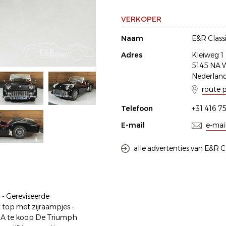
VERKOPER
Naam
E&R Class
Adres
Kleiweg 1
5145 NA W
Nederlan
route 
Telefoon
+31 416 7
E-mail
e-mai
alle advertenties van E&R C
 - Gereviseerde
 top met zijraampjes -
R3A te koop De Triumph