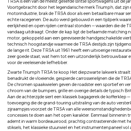
TR3A is een van de meest geliefde Britse sportwagens uit de jaren
Voortgebracht door het legendarische merk Triumph, dat zijn r
motorindustrie, brak de TR3A door als een betaalbare maar s
echte racegenen. De auto werd gebouwd in een tijdperk waarin
eerlijkheid en open rijden centraal stonden — waarden die de 
vandaag uitdraagt. Onder de kap ligt de befaamde matching nu
motor, gekoppeld aan een gereviseerde handgeschakelde vierb
technisch hoogstandje waarmee de TR3A destijds zijn tijdgeno
de lange rit. Deze TR3A uit 1961 heeft een uitvoerige restaurat
zeer goede staat, wat hem tot een uitzonderlijk betrouwbaar e
voor de veeleisende liefhebber.
Zwarte Triumph TR3A te koop Het diepzwarte lakwerk straalt ti
benadrukt de vloeiende, gespierde carrosserielijnen die de T
De chromen spaakwielen geven de roadster een sportief en verfij
chroom van de bumpers, grille en overige details de typisch Br
Aan de achterzijde siert een klassiek bagagerek de kofferklep — 
toevoeging die de grand-touring uitstraling van de auto verste
zijraampjes voorziet de TR3A van alle weersomstandigheden
concessies te doen aan het open karakter. Eenmaal binnenin tre
ademt in warm bordeauxrood, prachtig contrasterende met het
stiksels, het klassieke stuurwiel en het instrumentenpaneel vo