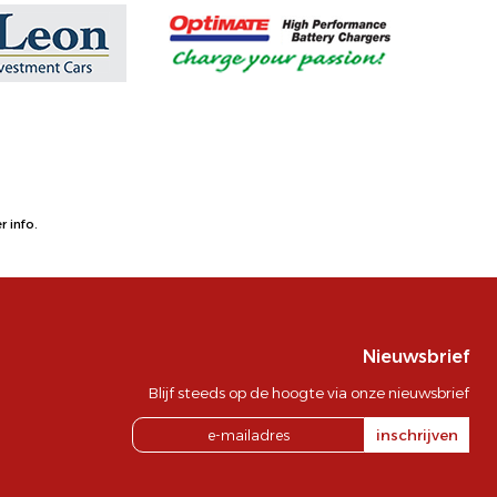
 info.
Nieuwsbrief
Blijf steeds op de hoogte via onze nieuwsbrief
inschrijven