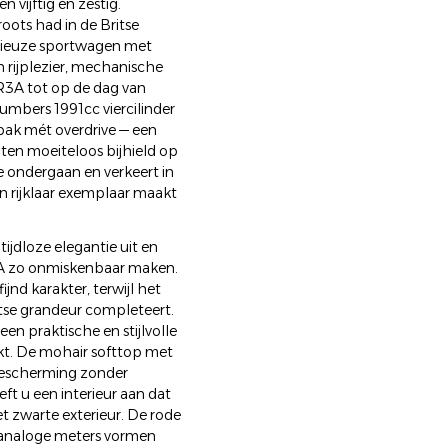
 vijftig en zestig.
oots had in de Britse
erieuze sportwagen met
 rijplezier, mechanische
TR3A tot op de dag van
mbers 1991cc viercilinder
ak mét overdrive — een
ten moeiteloos bijhield op
ie ondergaan en verkeert in
n rijklaar exemplaar maakt
jdloze elegantie uit en
R3A zo onmiskenbaar maken.
nd karakter, terwijl het
itse grandeur completeert.
een praktische en stijlvolle
rkt. De mohair softtop met
bescherming zonder
ft u een interieur aan dat
 zwarte exterieur. De rode
l analoge meters vormen