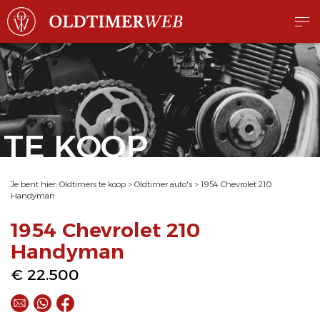
TE KOOP
Je bent hier:
Oldtimers te koop
>
Oldtimer auto's
>
1954 Chevrolet 210
Handyman
1954 Chevrolet 210
Handyman
€ 22.500