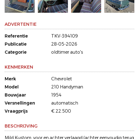
ADVERTENTIE
Referentie
TKV-394109
Publicatie
28-05-2026
Categorie
oldtimer auto's
KENMERKEN
Merk
Chevrolet
Model
210 Handyman
Bouwjaar
1954
Versnellingen
automatisch
Vraagprijs
€ 22.500
BESCHRIJVING
Mild Kustom, voor en achter verlaagd (achter eenvoudig terug