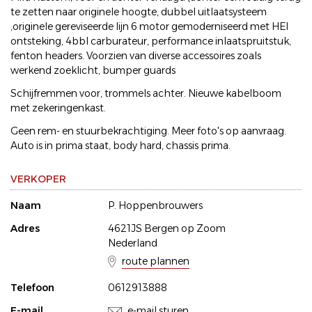
te zetten naar originele hoogte, dubbel uitlaatsysteem
,originele gereviseerde lijn 6 motor gemoderniseerd met HEI
ontsteking, 4bbl carburateur, performance inlaatspruitstuk,
fenton headers. Voorzien van diverse accessoires zoals
werkend zoeklicht, bumper guards
Schijfremmen voor, trommels achter. Nieuwe kabelboom
met zekeringenkast.
Geen rem- en stuurbekrachtiging. Meer foto's op aanvraag.
Auto is in prima staat, body hard, chassis prima.
VERKOPER
Naam
P. Hoppenbrouwers
Adres
4621JS Bergen op Zoom
Nederland
route plannen
Telefoon
0612913888
E-mail
e-mail sturen