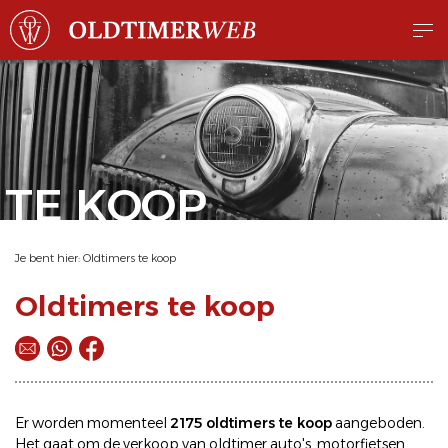
TE KOOP
Je bent hier:
Oldtimers te koop
Oldtimers te koop
Er worden momenteel
2175 oldtimers te koop
aangeboden.
Het gaat om de
verkoop
van oldtimer
auto's
,
motorfietsen
,