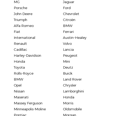
MG
Jaguar
Porsche
Ford
John Deere
Chevrolet
Triumph
Citroën
Alfa Romeo
BMW
Fiat
Ferrari
International
Austin-Healey
Renault
Volvo
Cadillac
Lancia
Harley-Davidson
Peugeot
Honda
Mini
Toyota
Deutz
Rolls-Royce
Buick
BMW
Land Rover
Opel
Chrysler
Nissan
Lamborghini
Maserati
Honda
Massey Ferguson
Morris
Minneapolis-Moline
Oldsmobile
Pontiac
Morgan