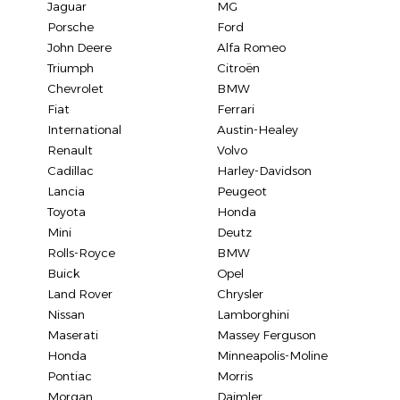
Jaguar
MG
Porsche
Ford
John Deere
Alfa Romeo
Triumph
Citroën
Chevrolet
BMW
Fiat
Ferrari
International
Austin-Healey
Renault
Volvo
Cadillac
Harley-Davidson
Lancia
Peugeot
Toyota
Honda
Mini
Deutz
Rolls-Royce
BMW
Buick
Opel
Land Rover
Chrysler
Nissan
Lamborghini
Maserati
Massey Ferguson
Honda
Minneapolis-Moline
Pontiac
Morris
Morgan
Daimler