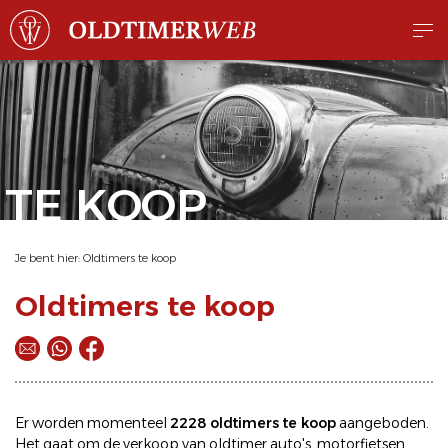
TE KOOP
Je bent hier:
Oldtimers te koop
Oldtimers te koop
Er worden momenteel
2228 oldtimers te koop
aangeboden.
Het gaat om de
verkoop
van oldtimer
auto's
,
motorfietsen
,