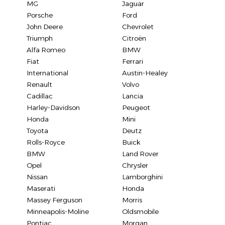
MG
Jaguar
Porsche
Ford
John Deere
Chevrolet
Triumph
Citroën
Alfa Romeo
BMW
Fiat
Ferrari
International
Austin-Healey
Renault
Volvo
Cadillac
Lancia
Harley-Davidson
Peugeot
Honda
Mini
Toyota
Deutz
Rolls-Royce
Buick
BMW
Land Rover
Opel
Chrysler
Nissan
Lamborghini
Maserati
Honda
Massey Ferguson
Morris
Minneapolis-Moline
Oldsmobile
Pontiac
Morgan