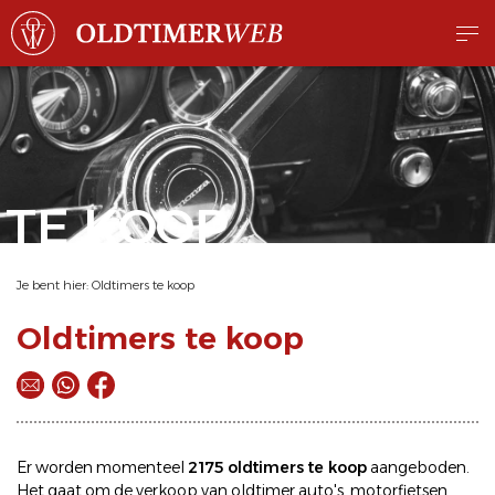
TE KOOP
Je bent hier:
Oldtimers te koop
Oldtimers te koop
Er worden momenteel
2175 oldtimers te koop
aangeboden.
Het gaat om de
verkoop
van oldtimer
auto's
,
motorfietsen
,