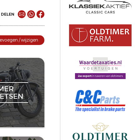
DELEN
evoegen / wijzigen
MER
ETSEN