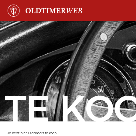
TE KO
Je bent hier:
Oldtimers te koop