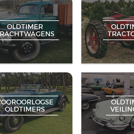
OLDTIMER
OLDTI
VRACHTWAGENS
TRACT
VOOROORLOGSE
OLDTI
OLDTIMERS
VEILI