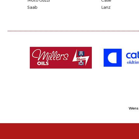
Moto Guzzi
Case
Saab
Lanz
Wens 