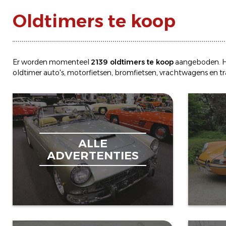
Oldtimers te koop
Er worden momenteel
2139 oldtimers te koop
aangeboden. H
oldtimer
auto's
,
motorfietsen
,
bromfietsen
,
vrachtwagens
en
t
ALLE
ADVERTENTIES