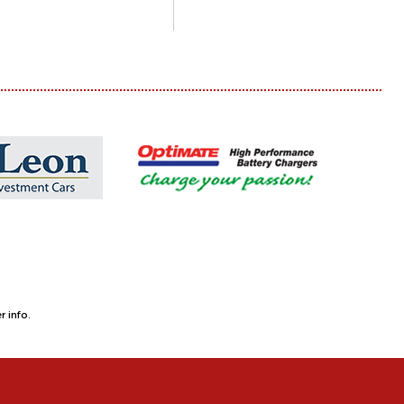
 info.