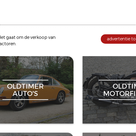
et gaat om de
verkoop
van
advertentie to
ractoren
.
OLDTIMER
OLDTI
AUTO'S
MOTORFI