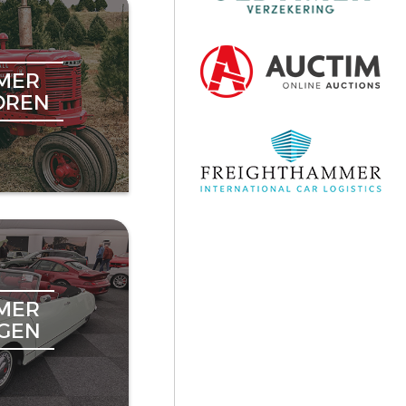
MER
OREN
MER
NGEN