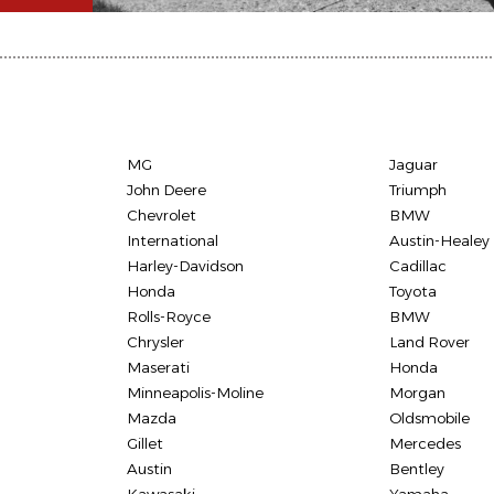
MG
Jaguar
John Deere
Triumph
Chevrolet
BMW
International
Austin-Healey
Harley-Davidson
Cadillac
Honda
Toyota
Rolls-Royce
BMW
Chrysler
Land Rover
Maserati
Honda
Minneapolis-Moline
Morgan
Mazda
Oldsmobile
Gillet
Mercedes
Austin
Bentley