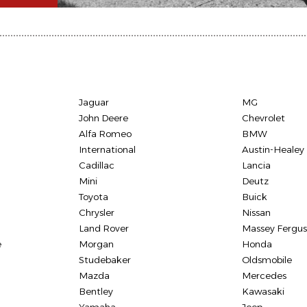
Jaguar
MG
John Deere
Chevrolet
Alfa Romeo
BMW
International
Austin-Healey
Cadillac
Lancia
Mini
Deutz
Toyota
Buick
Chrysler
Nissan
Land Rover
Massey Fergu
e
Morgan
Honda
Studebaker
Oldsmobile
Mazda
Mercedes
Bentley
Kawasaki