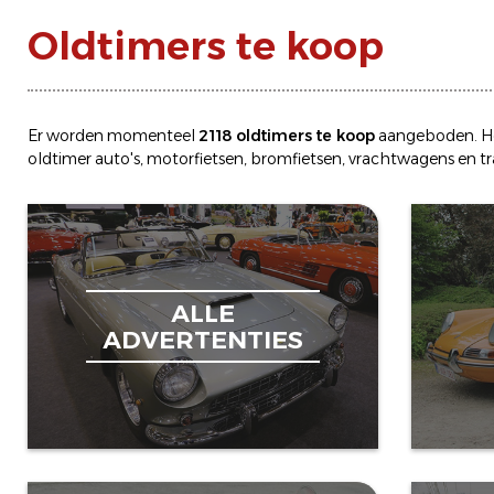
Oldtimers te koop
Er worden momenteel
2118 oldtimers te koop
aangeboden. H
oldtimer
auto's
,
motorfietsen
,
bromfietsen
,
vrachtwagens
en
t
ALLE
ADVERTENTIES