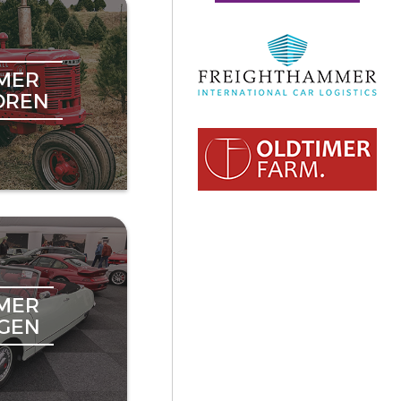
MER
OREN
MER
NGEN