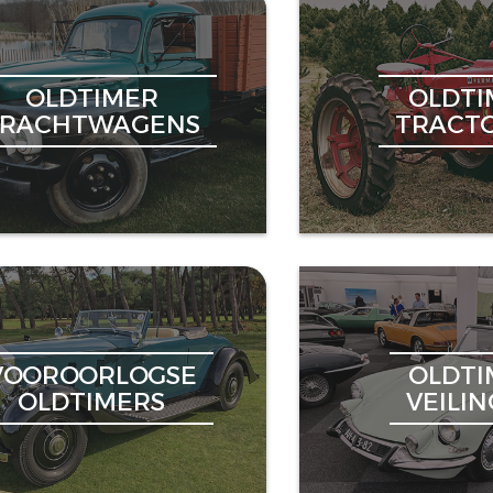
OLDTIMER
OLDTI
VRACHTWAGENS
TRACT
VOOROORLOGSE
OLDTI
OLDTIMERS
VEILI