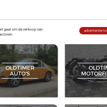
et gaat om de
verkoop
van
advertentie to
ractoren
.
OLDTIMER
OLDTI
AUTO'S
MOTORFI