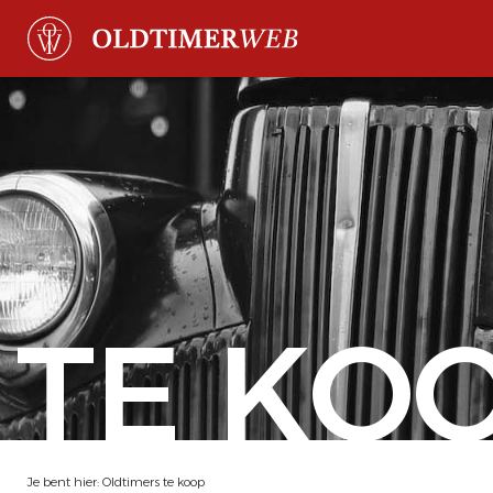
TE KO
Je bent hier:
Oldtimers te koop