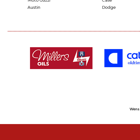
Moto Guzzi
Case
Austin
Dodge
Wens 