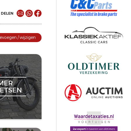
DELEN
evoegen / wijzigen
MER
ETSEN