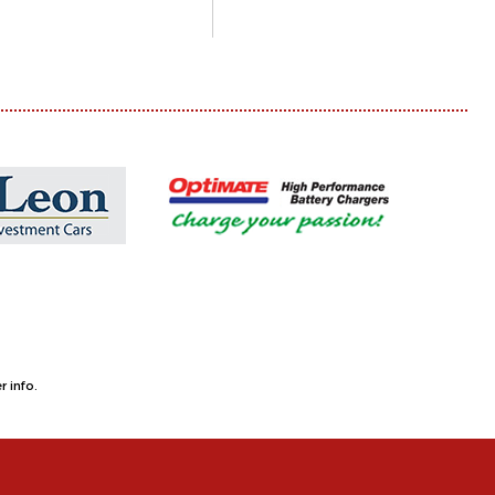
 info.