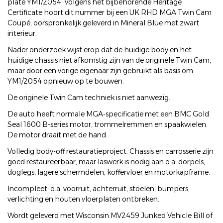
plate YM1/2054. Volgens het bijbehorende Heritage
Certificate hoort dit nummer bij een UK RHD MGA Twin Cam
Coupé, oorspronkelijk geleverd in Mineral Blue met zwart
interieur.
Nader onderzoek wijst erop dat de huidige body en het
huidige chassis niet afkomstig zijn van de originele Twin Cam,
maar door een vorige eigenaar zijn gebruikt als basis om
YM1/2054 opnieuw op te bouwen.
De originele Twin Cam techniek is niet aanwezig.
De auto heeft normale MGA-specificatie met een BMC Gold
Seal 1600 B-series motor, trommelremmen en spaakwielen.
De motor draait met de hand.
Volledig body-off restauratieproject. Chassis en carrosserie zijn
goed restaureerbaar, maar laswerk is nodig aan o.a. dorpels,
doglegs, lagere schermdelen, koffervloer en motorkapframe.
Incompleet: o.a. voorruit, achterruit, stoelen, bumpers,
verlichting en houten vloerplaten ontbreken.
Wordt geleverd met Wisconsin MV2459 Junked Vehicle Bill of