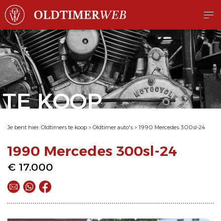
TE KOOP
Je bent hier:
Oldtimers te koop
>
Oldtimer auto's
>
1990 Mercedes 300sl-24
1990 Mercedes 300sl-24
€ 17.000