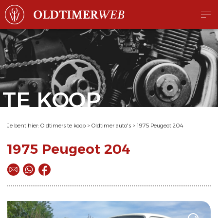
TE KOOP
Je bent hier:
Oldtimers te koop
>
Oldtimer auto's
>
1975 Peugeot 204
1975 Peugeot 204