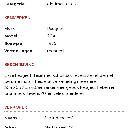
Categorie
oldtimer auto's
KENMERKEN
Merk
Peugeot
Model
204
Bouwjaar
1975
Versnellingen
manueel
BESCHRIJVING
Gave Peugeot diesel met schuifdak, tevens 2e zelfde met
benzine motor ,beide uit verzameling,meerdere
304,205,203,403envarkensneusje,ook Peugeot fietsen en
brommers , tevens 201en vele onderdelen
VERKOPER
Naam
Jan Indencleef
Adres
Marktstraat 27