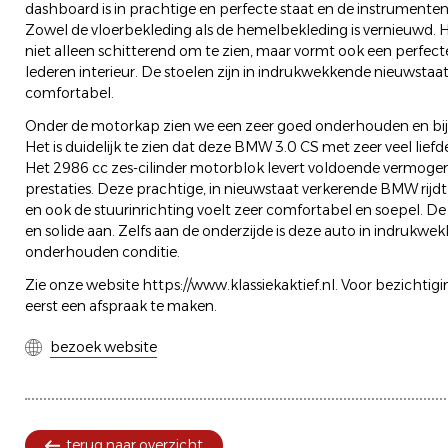
dashboard is in prachtige en perfecte staat en de instrumente
Zowel de vloerbekleding als de hemelbekleding is vernieuwd. H
niet alleen schitterend om te zien, maar vormt ook een perfec
lederen interieur. De stoelen zijn in indrukwekkende nieuwstaat
comfortabel.
Onder de motorkap zien we een zeer goed onderhouden en bij
Het is duidelijk te zien dat deze BMW 3.0 CS met zeer veel lief
Het 2986 cc zes-cilinder motorblok levert voldoende vermogen
prestaties. Deze prachtige, in nieuwstaat verkerende BMW rijd
en ook de stuurinrichting voelt zeer comfortabel en soepel. D
en solide aan. Zelfs aan de onderzijde is deze auto in indrukw
onderhouden conditie.
Zie onze website https://www.klassiekaktief.nl. Voor bezichtigin
eerst een afspraak te maken.
bezoek website
terug naar overzicht