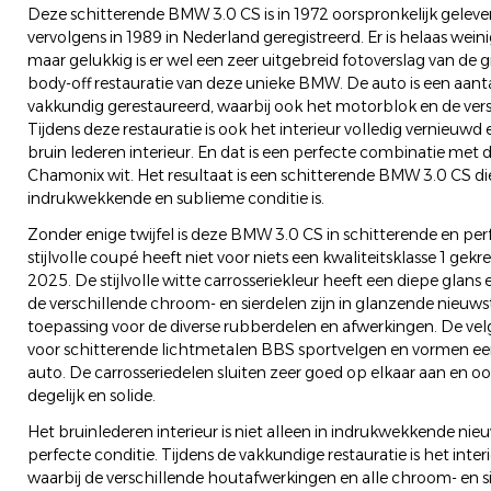
Deze schitterende BMW 3.0 CS is in 1972 oorspronkelijk geleve
vervolgens in 1989 in Nederland geregistreerd. Er is helaas wein
maar gelukkig is er wel een zeer uitgebreid fotoverslag van de 
body-off restauratie van deze unieke BMW. De auto is een aanta
vakkundig gerestaureerd, waarbij ook het motorblok en de versn
Tijdens deze restauratie is ook het interieur volledig vernieuwd e
bruin lederen interieur. En dat is een perfecte combinatie met
Chamonix wit. Het resultaat is een schitterende BMW 3.0 CS di
indrukwekkende en sublieme conditie is.
Zonder enige twijfel is deze BMW 3.0 CS in schitterende en per
stijlvolle coupé heeft niet voor niets een kwaliteitsklasse 1 gekre
2025. De stijlvolle witte carrosseriekleur heeft een diepe glans 
de verschillende chroom- en sierdelen zijn in glanzende nieuwst
toepassing voor de diverse rubberdelen en afwerkingen. De vel
voor schitterende lichtmetalen BBS sportvelgen en vormen ee
auto. De carrosseriedelen sluiten zeer goed op elkaar aan en oo
degelijk en solide.
Het bruinlederen interieur is niet alleen in indrukwekkende nie
perfecte conditie. Tijdens de vakkundige restauratie is het inter
waarbij de verschillende houtafwerkingen en alle chroom- en si