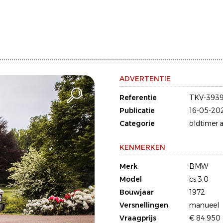
ADVERTENTIE
Referentie
TKV-393
Publicatie
16-05-20
Categorie
oldtimer a
KENMERKEN
Merk
BMW
Model
cs 3.0
Bouwjaar
1972
Versnellingen
manueel
Vraagprijs
€ 84.950