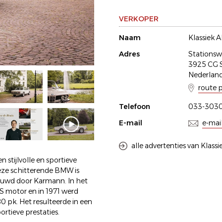
VERKOPER
Naam
Klassiek A
Adres
Stationsw
3925 CG 
Nederlan
route 
Telefoon
033-303
E-mail
e-mai
alle advertenties van Klassi
 stijlvolle en sportieve
eze schitterende BMW is
ouwd door Karmann. In het
S motor en in 1971 werd
 pk. Het resulteerde in een
rtieve prestaties.