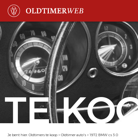
TE KO
Je bent hier:
Oldtimers te koop
>
Oldtimer auto's
>
1972 BMW cs 3.0