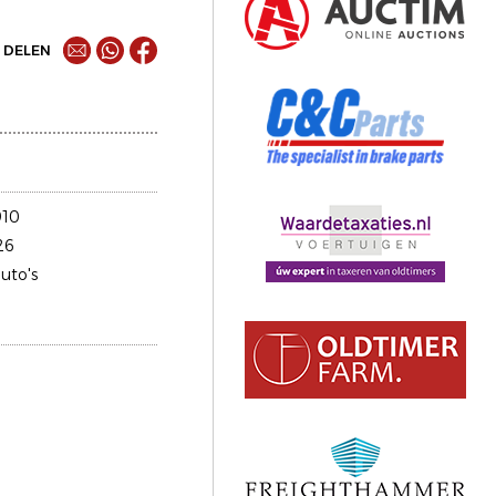
DELEN
910
26
uto's