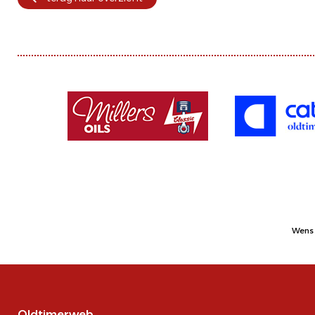
Wens 
Oldtimerweb