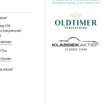
ktief
eg 416
Scherpenzeel
d
plannen
0734
l sturen
ek Aktief