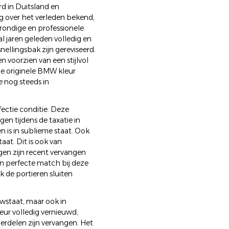
rd in Duitsland en
ig over het verleden bekend,
grondige en professionele
l jaren geleden volledig en
ellingsbak zijn gereviseerd.
n voorzien van een stijlvol
 de originele BMW kleur
e nog steeds in
fectie conditie. Deze
gen tijdens de taxatie in
en is in sublieme staat. Ook
aat. Dit is ook van
gen zijn recent vervangen
n perfecte match bij deze
k de portieren sluiten
uwstaat, maar ook in
ieur volledig vernieuwd,
erdelen zijn vervangen. Het