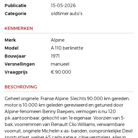
Publicatie
15-05-2026
Categorie
oldtimer auto's
KENMERKEN
Merk
Alpine
Model
A 110 berlinette
Bouwjaar
1971
Versnellingen
manueel
Vraagprijs
€ 90.000
BESCHRIJVING
Geheel originele, Franse Alpine. Slechts 90.000 km gereden,
motor is 10.000 km geleden gereviseerd en getuned door
Alpine-fenomeen Benny Raepers, vermogen is nu 120
pk.,aantoonbaar; gekocht van 1e eigenaar. Voorzien van 5-
bak, voorremmen van Renault Clio Williams, verwarmbare
voorruit, originele Michelin x-as- banden, oorspronkelijke Devil
sportuitlaat, weber 45 carburateur, cibie verstralers, alles in