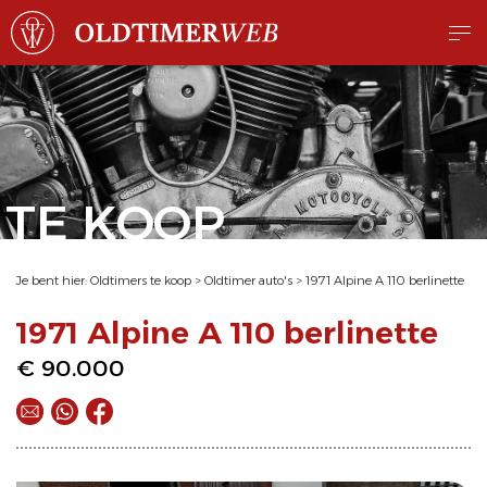
TE KOOP
Je bent hier:
Oldtimers te koop
>
Oldtimer auto's
>
1971 Alpine A 110 berlinette
1971 Alpine A 110 berlinette
€ 90.000