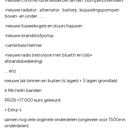
-nieuwe chrome ruitenwissers,en armen ,bumpers,overriders
-nieuwe radiator , alternator , batterij , koppelingspompen
boven -en onder ........
-nieuwe fusseekogels en stuurchappen
-nieuwe brandstofpomp
-carterbeschermer
-nieuwe radio (retrolook met blueth en Usb+
afstandsbediening)
.... enz
nieuwe lak binnen en buiten (4 lagen) + 3 lagen grondlak)
4 Michelin banden
PRIJS =17.000 euro gekeurd
+ Extra 's
samen nog vele originele onderdelen (ongeveer voor 1500e in
onderdelen)