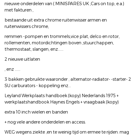
nieuwe onderdelen van ( MINISPARES UK ,Cars on top, e.a.)
met fakturen ,
bestaande uit extra chrome ruitenwisser armen en
ruitenwissers chrome,
remmen -pompen en trommels,vice plat, delco en rotor,
rollementen, motordichtingen boven ,stuurchappen,
thermostaat, slangen, enz......
2 nieuwe uitlaten
, enz ......
3 bakken gebruikte waaronder ; alternator-radiator- -starter- 2
SU carburators - koppeling enz...
Leyland Werkplaats handboek (kopy) Nederlands 1975 +
werkplaatshandbook Haynes Engels + vraagbaak (kopy)
extra 10 inch wielen en banden
+ nog vele andere onderdelen en access.
WEG wegens ziekte ,en te weinig tijd om ermee te rijden. mag