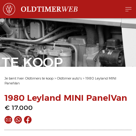
TE KOOP
Je bent hier:
Oldtimers te koop
>
Oldtimer auto's
>
1980 Leyland MINI
PanelVan
1980 Leyland MINI PanelVan
€ 17.000