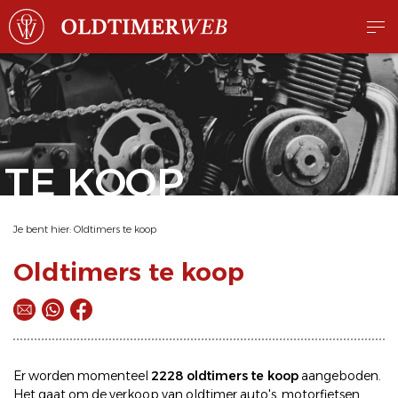
TE KOOP
Je bent hier:
Oldtimers te koop
Oldtimers te koop
Er worden momenteel
2228 oldtimers te koop
aangeboden.
Het gaat om de
verkoop
van oldtimer
auto's
,
motorfietsen
,