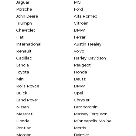
Jaguar
MG
Porsche
Ford
John Deere
Alfa Romeo
Triumph
Citroën
Chevrolet
BMW
Fiat
Ferrari
International
Austin-Healey
Renault
Volvo
Cadillac
Harley-Davidson
Lancia
Peugeot
Toyota
Honda
Mini
Deutz
Rolls-Royce
BMW
Buick
Opel
Land Rover
Chrysler
Nissan
Lamborghini
Maserati
Massey Ferguson
Honda
Minneapolis-Moline
Pontiac
Morris
Morgan
Daimler