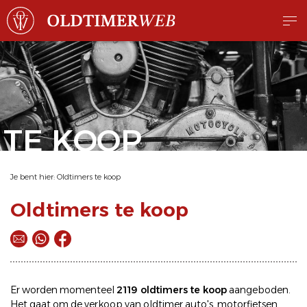
TE KOOP
Je bent hier:
Oldtimers te koop
Oldtimers te koop
Er worden momenteel
2119 oldtimers te koop
aangeboden.
Het gaat om de
verkoop
van oldtimer
auto's
,
motorfietsen
,