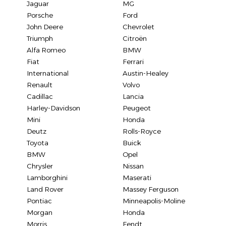
Jaguar
MG
Porsche
Ford
John Deere
Chevrolet
Triumph
Citroën
Alfa Romeo
BMW
Fiat
Ferrari
International
Austin-Healey
Renault
Volvo
Cadillac
Lancia
Harley-Davidson
Peugeot
Mini
Honda
Deutz
Rolls-Royce
Toyota
Buick
BMW
Opel
Chrysler
Nissan
Lamborghini
Maserati
Land Rover
Massey Ferguson
Pontiac
Minneapolis-Moline
Morgan
Honda
Morris
Fendt