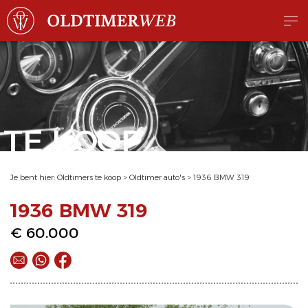
TE KOOP
Je bent hier:
Oldtimers te koop
>
Oldtimer auto's
>
1936 BMW 319
1936 BMW 319
€ 60.000