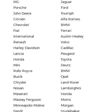
MG
Jaguar
Porsche
Ford
John Deere
Triumph
Citroën
Alfa Romeo
Chevrolet
BMW
Fiat
Ferrari
International
Austin-Healey
Renault
Volvo
Harley-Davidson
Cadillac
Lancia
Peugeot
Honda
Toyota
Mini
Deutz
Rolls-Royce
BMW
Buick
Opel
Chrysler
Land Rover
Nissan
Lamborghini
Maserati
Honda
Massey Ferguson
Morris
Minneapolis-Moline
Morgan
Fendt
Studebaker