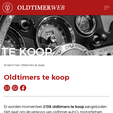
TE KOOP
Je bent hier:
Oldtimers te koop
Oldtimers te koop
Er worden momenteel
2138 oldtimers te koop
aangeboden.
Het gaat om de
verkoop
van oldtimer
auto's
,
motorfietsen
,