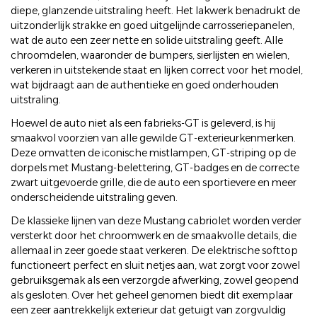
diepe, glanzende uitstraling heeft. Het lakwerk benadrukt de
uitzonderlijk strakke en goed uitgelijnde carrosseriepanelen,
wat de auto een zeer nette en solide uitstraling geeft. Alle
chroomdelen, waaronder de bumpers, sierlijsten en wielen,
verkeren in uitstekende staat en lijken correct voor het model,
wat bijdraagt aan de authentieke en goed onderhouden
uitstraling.
Hoewel de auto niet als een fabrieks-GT is geleverd, is hij
smaakvol voorzien van alle gewilde GT-exterieurkenmerken.
Deze omvatten de iconische mistlampen, GT-striping op de
dorpels met Mustang-belettering, GT-badges en de correcte
zwart uitgevoerde grille, die de auto een sportievere en meer
onderscheidende uitstraling geven.
De klassieke lijnen van deze Mustang cabriolet worden verder
versterkt door het chroomwerk en de smaakvolle details, die
allemaal in zeer goede staat verkeren. De elektrische softtop
functioneert perfect en sluit netjes aan, wat zorgt voor zowel
gebruiksgemak als een verzorgde afwerking, zowel geopend
als gesloten. Over het geheel genomen biedt dit exemplaar
een zeer aantrekkelijk exterieur dat getuigt van zorgvuldig