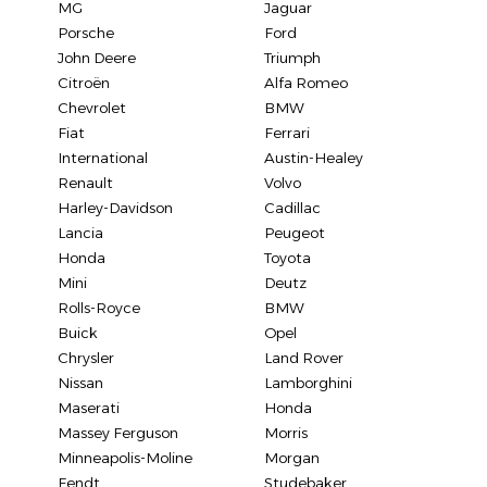
MG
Jaguar
Porsche
Ford
John Deere
Triumph
Citroën
Alfa Romeo
Chevrolet
BMW
Fiat
Ferrari
International
Austin-Healey
Renault
Volvo
Harley-Davidson
Cadillac
Lancia
Peugeot
Honda
Toyota
Mini
Deutz
Rolls-Royce
BMW
Buick
Opel
Chrysler
Land Rover
Nissan
Lamborghini
Maserati
Honda
Massey Ferguson
Morris
Minneapolis-Moline
Morgan
Fendt
Studebaker