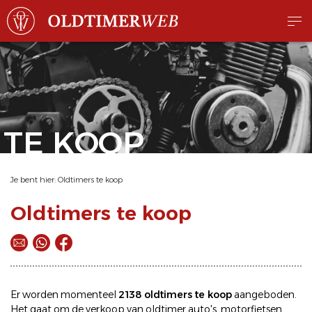
TE KOOP
Je bent hier:
Oldtimers te koop
Oldtimers te koop
Er worden momenteel
2138 oldtimers te koop
aangeboden.
Het gaat om de
verkoop
van oldtimer
auto's
,
motorfietsen
,