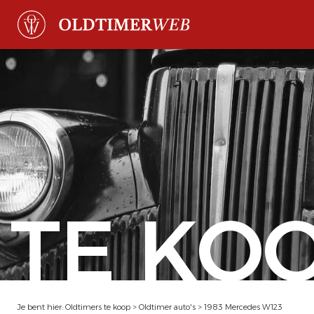
TE KO
Je bent hier:
Oldtimers te koop
>
Oldtimer auto's
>
1983 Mercedes W123