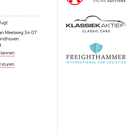
Vugt
van Meelweg 34-07
indhoven
d
plannen
l sturen