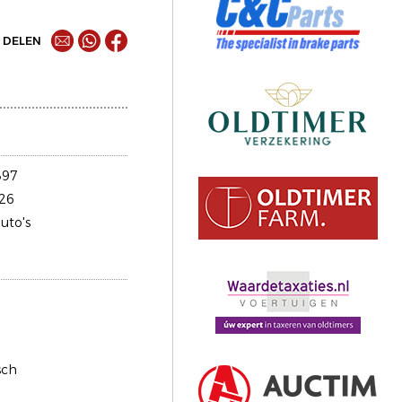
DELEN
397
26
uto's
sch