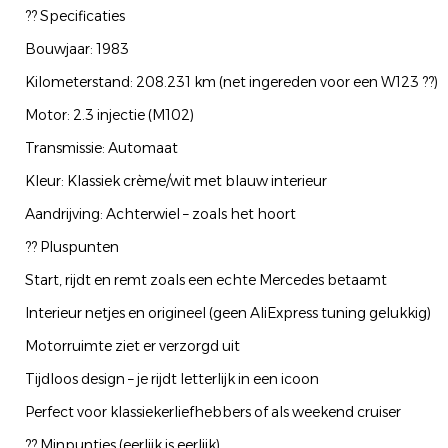
?? Specificaties
Bouwjaar: 1983
Kilometerstand: 208.231 km (net ingereden voor een W123 ??)
Motor: 2.3 injectie (M102)
Transmissie: Automaat
Kleur: Klassiek crème/wit met blauw interieur
Aandrijving: Achterwiel – zoals het hoort
?? Pluspunten
Start, rijdt en remt zoals een echte Mercedes betaamt
Interieur netjes en origineel (geen AliExpress tuning gelukkig)
Motorruimte ziet er verzorgd uit
Tijdloos design – je rijdt letterlijk in een icoon
Perfect voor klassiekerliefhebbers of als weekend cruiser
?? Minpuntjes (eerlijk is eerlijk)