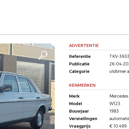
ADVERTENTIE
Referentie
TKV-393
Publicatie
26-04-20
Categorie
oldtimer a
KENMERKEN
Merk
Mercedes
Model
W123
Bouwjaar
1983
Versnellingen
automati
Vraagprijs
€ 10.499