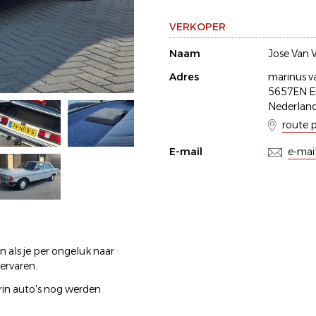
VERKOPER
Naam
Jose Van 
Adres
marinus 
5657EN E
Nederlan
route 
E-mail
e-mai
 als je per ongeluk naar
 ervaren.
rin auto's nog werden