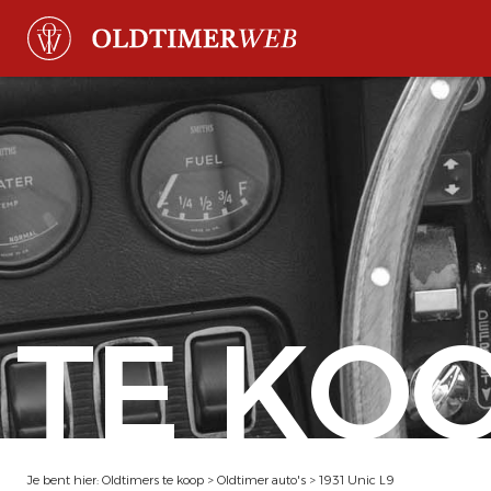
TE KO
Je bent hier:
Oldtimers te koop
>
Oldtimer auto's
>
1931 Unic L9