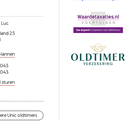
 Luc
Hand 25
l
plannen
5043
5043
l sturen
ere Unic oldtimers