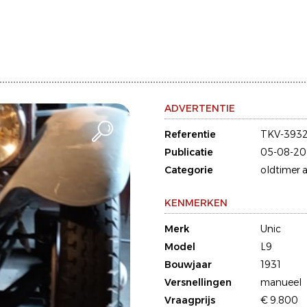
ADVERTENTIE
Referentie
TKV-393
Publicatie
05-08-20
Categorie
oldtimer a
KENMERKEN
Merk
Unic
Model
L9
Bouwjaar
1931
Versnellingen
manueel
Vraagprijs
€ 9.800