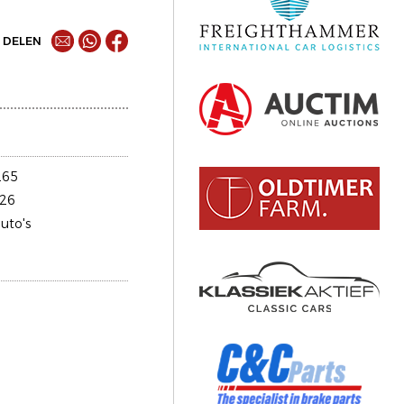
DELEN
265
26
uto's