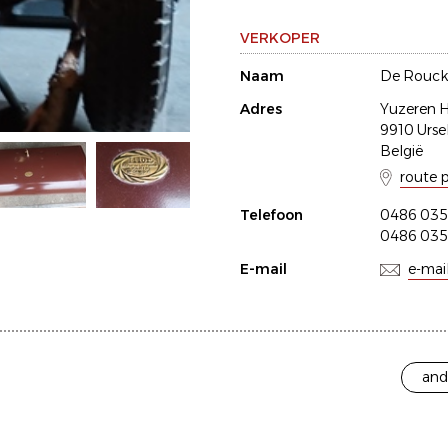
VERKOPER
Naam
De Rouck
Adres
Yuzeren 
9910 Urse
België
route 
Telefoon
0486 03
0486 03
E-mail
e-mai
and