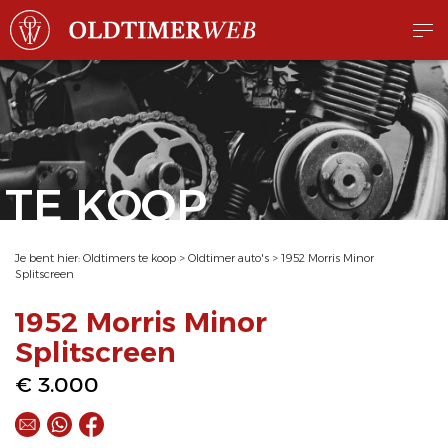
TE KOOP
Je bent hier:
Oldtimers te koop
>
Oldtimer auto's
>
1952 Morris Minor
Splitscreen
1952 Morris Minor
Splitscreen
€ 3.000